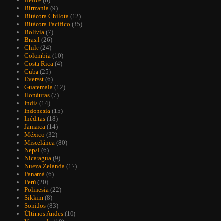
Belice
(6)
Birmania
(9)
Bitácora Chilota
(12)
Bitácora Pacífico
(35)
Bolivia
(7)
Brasil
(26)
Chile
(24)
Colombia
(10)
Costa Rica
(4)
Cuba
(25)
Everest
(6)
Guatemala
(12)
Honduras
(7)
India
(14)
Indonesia
(15)
Inéditas
(18)
Jamaica
(14)
México
(32)
Miscelánea
(80)
Nepal
(6)
Nicaragua
(9)
Nueva Zelanda
(17)
Panamá
(6)
Perú
(20)
Polinesia
(22)
Sikkim
(8)
Sonidos
(83)
Últimos Andes
(10)