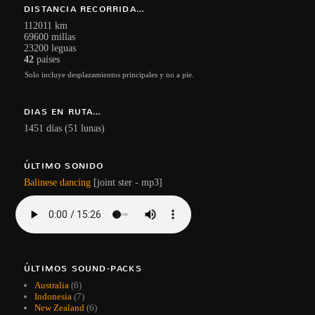
DISTANCIA RECORRIDA…
112011 km
69600 millas
23200 leguas
42
países
Solo incluye desplazamientos principales y no a pie.
DIAS EN RUTA…
1451 días (51 lunas)
ÚLTIMO SONIDO
Balinese dancing
[joint ster - mp3]
ÚLTIMOS SOUND-PACKS
Australia
(6)
Indonesia
(7)
New Zealand
(6)