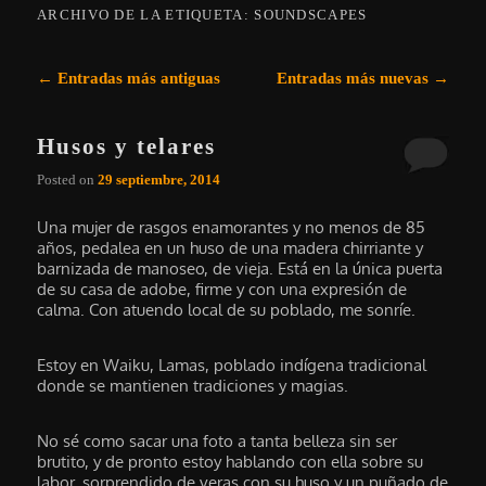
ARCHIVO DE LA ETIQUETA:
SOUNDSCAPES
Navegación de entradas
←
Entradas más antiguas
Entradas más nuevas
→
Husos y telares
Posted on
29 septiembre, 2014
Una mujer de rasgos enamorantes y no menos de 85
años, pedalea en un huso de una madera chirriante y
barnizada de manoseo, de vieja. Está en la única puerta
de su casa de adobe, firme y con una expresión de
calma. Con atuendo local de su poblado, me sonríe.
Estoy en Waiku, Lamas, poblado indígena tradicional
donde se mantienen tradiciones y magias.
No sé como sacar una foto a tanta belleza sin ser
brutito, y de pronto estoy hablando con ella sobre su
labor, sorprendido de veras con su huso y un puñado de