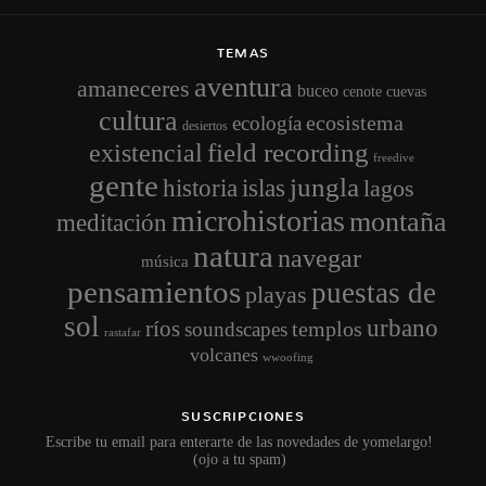
TEMAS
aventura
amaneceres
buceo
cenote
cuevas
cultura
ecosistema
ecología
desiertos
field recording
existencial
freedive
gente
jungla
historia
islas
lagos
microhistorias
montaña
meditación
natura
navegar
música
pensamientos
puestas de
playas
sol
urbano
ríos
templos
soundscapes
rastafar
volcanes
wwoofing
SUSCRIPCIONES
Escribe tu email para enterarte de las novedades de yomelargo!
(ojo a tu spam)