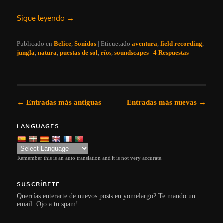
Sigue leyendo
→
Publicado en
Belice
,
Sonidos
|
Etiquetado
aventura
,
field recording
,
jungla
,
natura
,
puestas de sol
,
ríos
,
soundscapes
|
4
Respuestas
Navegación de entradas
←
Entradas más antiguas
Entradas más nuevas
→
LANGUAGES
Remember this is an auto translation and it is not very accurate.
SUSCRÍBETE
Querrías enterarte de nuevos posts en yomelargo? Te mando un
email. Ojo a tu spam!