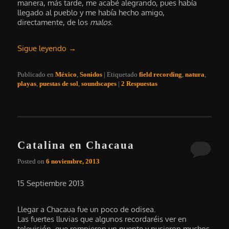
manera, más tarde, me acabé alegrando, pues había
llegado al pueblo y me había hecho amigo,
directamente, de los
malos
.
Sigue leyendo
→
Publicado en
México
,
Sonidos
|
Etiquetado
field recording
,
natura
,
playas
,
puestas de sol
,
soundscapes
|
2
Respuestas
Catalina en Chacaua
Posted on
6 noviembre, 2013
15 Septiembre 2013
Llegar a Chacaua fue un poco de odisea.
Las fuertes lluvias que algunos recordaréis ver en
televisión, que rompieron un puente y pusieron muchos