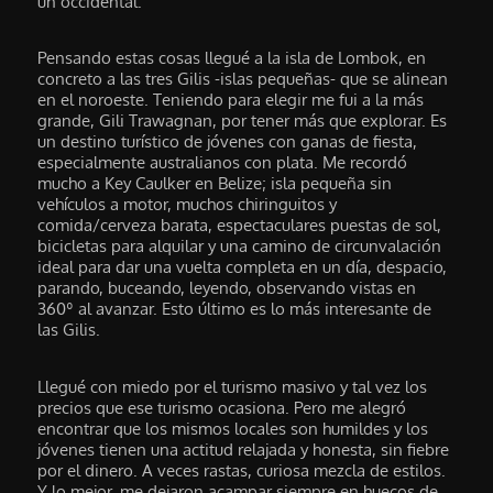
un occidental.
Pensando estas cosas llegué a la isla de Lombok, en
concreto a las tres Gilis -islas pequeñas- que se alinean
en el noroeste. Teniendo para elegir me fui a la más
grande, Gili Trawagnan, por tener más que explorar. Es
un destino turístico de jóvenes con ganas de fiesta,
especialmente australianos con plata. Me recordó
mucho a Key Caulker en Belize; isla pequeña sin
vehículos a motor, muchos chiringuitos y
comida/cerveza barata, espectaculares puestas de sol,
bicicletas para alquilar y una camino de circunvalación
ideal para dar una vuelta completa en un día, despacio,
parando, buceando, leyendo, observando vistas en
360º al avanzar. Esto último es lo más interesante de
las Gilis.
Llegué con miedo por el turismo masivo y tal vez los
precios que ese turismo ocasiona. Pero me alegró
encontrar que los mismos locales son humildes y los
jóvenes tienen una actitud relajada y honesta, sin fiebre
por el dinero. A veces rastas, curiosa mezcla de estilos.
Y lo mejor, me dejaron acampar siempre en huecos de