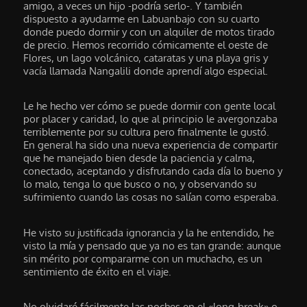
amigo, a veces un hijo -podría serlo-. Y también
dispuesto a ayudarme en Labuanbajo con su cuarto
donde puedo dormir y con un alquiler de motos tirado
de precio. Hemos recorrido cómicamente el oeste de
Flores, un lago volcánico, cataratas y una playa gris y
vacía llamada Nangalili donde aprendí algo especial.
Le he hecho ver cómo se puede dormir con gente local
por placer y caridad, lo que al principio le avergonzaba
terriblemente por su cultura pero finalmente le gustó.
En general ha sido una nueva experiencia de compartir
que he manejado bien desde la paciencia y calma,
conectado, aceptando y disfrutando cada día lo bueno y
lo malo, tenga lo que busco o no, y observando su
sufrimiento cuando las cosas no salían como esperaba.
He visto su justificada ignorancia y la he entendido, he
visto la mía y pensado que ya no es tan grande: aunque
sin mérito por compararme con un muchacho, es un
sentimiento de éxito en el viaje.
No olvidaré fácilmente las noches en el «long-break» o