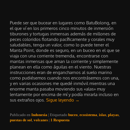
Puede ser que bucear en lugares como BatuBolong, en
el que ví en los primeros cinco minutos de inmersión
tiburones y tortugas inmensas además de millones de
peces coloridos flotando pacíficamente y corales muy
saludables, tenga un valor, como lo puede tener el
Manta Point, donde es seguro, en un buceo en el que se
viaja con una corriente tremenda, encontrarse con
mantas inmensas que aman la corriente y simplemente
planean en ella como águilas en el viento. Nuestras
instrucciones eran de engancharnos al suelo marino
como pudiésemos cuando nos encontrásemos con una,
y en varias ocasiones me quedé inmóvil mientras una
enorme manta pasaba moviendo sus «alas» muy
lentamente por encima de mí y podía mirarla incluso en
sus extraños ojos.
Sigue leyendo
→
Publicado en
Indonesia
|
Etiquetado
buceo
,
ecosistema
,
islas
,
playas
,
puestas de sol
,
volcanes
|
1
Respuesta