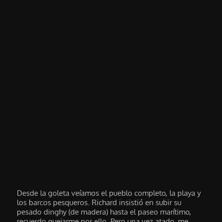
Desde la goleta veíamos el pueblo completo, la playa y
los barcos pesqueros. Richard insistió en subir su
pesado dinghy (de madera) hasta el paseo marítimo,
recuerdo quejarme por ello. Pero una vez atado, me