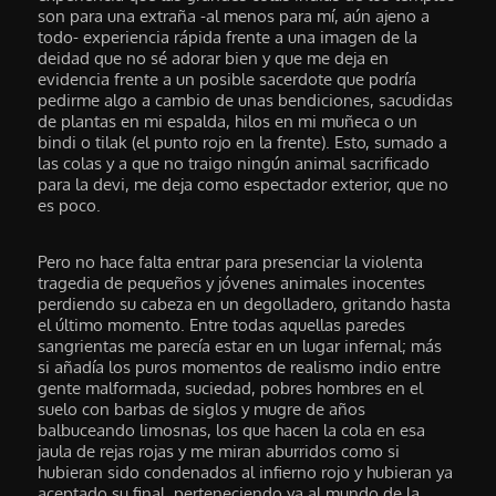
son para una extraña -al menos para mí, aún ajeno a
todo- experiencia rápida frente a una imagen de la
deidad que no sé adorar bien y que me deja en
evidencia frente a un posible sacerdote que podría
pedirme algo a cambio de unas bendiciones, sacudidas
de plantas en mi espalda, hilos en mi muñeca o un
bindi o tilak (el punto rojo en la frente). Esto, sumado a
las colas y a que no traigo ningún animal sacrificado
para la devi, me deja como espectador exterior, que no
es poco.
Pero no hace falta entrar para presenciar la violenta
tragedia de pequeños y jóvenes animales inocentes
perdiendo su cabeza en un degolladero, gritando hasta
el último momento. Entre todas aquellas paredes
sangrientas me parecía estar en un lugar infernal; más
si añadía los puros momentos de realismo indio entre
gente malformada, suciedad, pobres hombres en el
suelo con barbas de siglos y mugre de años
balbuceando limosnas, los que hacen la cola en esa
jaula de rejas rojas y me miran aburridos como si
hubieran sido condenados al infierno rojo y hubieran ya
aceptado su final, perteneciendo ya al mundo de la