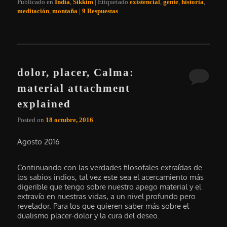
Publicado en
India
,
Sikkim
|
Etiquetado
existencial
,
gente
,
historia
,
meditación
,
montaña
|
9
Respuestas
dolor, placer, Calma:
material attachment
explained
Posted on
18 octubre, 2016
Agosto 2016
Continuando con las verdades filosofales extraídas de
los sabios indios, tal vez este sea el acercamiento más
digerible que tengo sobre nuestro apego material y el
extravío en nuestras vidas, a un nivel profundo pero
revelador. Para los que quieren saber más sobre el
dualismo placer-dolor y la cura del deseo.