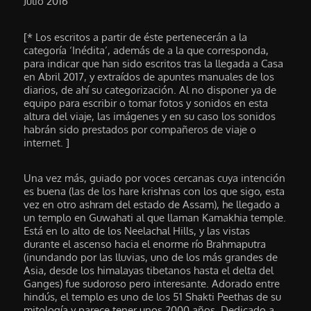
Julio 2016
[* Los escritos a partir de éste pertenecerán a la
categoría ‘Inédita’, además de a la que corresponda,
para indicar que han sido escritos tras la llegada a Casa
en Abril 2017, y extraídos de apuntes manuales de los
diarios, de ahí su categorización. Al no disponer ya de
equipo para escribir o tomar fotos y sonidos en esta
altura del viaje, las imágenes y en su caso los sonidos
habrán sido prestados por compañeros de viaje o
internet. ]
Una vez más, guiado por voces cercanas cuya intención
es buena (las de los hare krishnas con los que sigo, esta
vez en otro ashram del estado de Assam), he llegado a
un templo en Guwahati al que llaman Kamakhia temple.
Está en lo alto de los Neelachal Hills, y las vistas
durante el ascenso hacia el enorme río Brahmaputra
(inundando por las lluvias, uno de los más grandes de
Asia, desde los himalayas tibetanos hasta el delta del
Ganges) fue sudoroso pero interesante. Adorado entre
hindús, el templo es uno de los 51 Shakti Peethas de su
mitología y parece tener unos 2000 años. Dedicado a