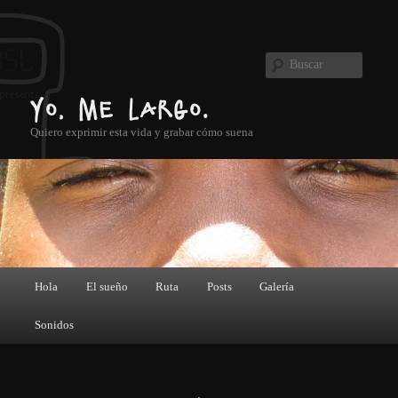
Ir al contenido principal
Ir al contenido secundario
Buscar
Yo, me largo.
Quiero exprimir esta vida y grabar cómo suena
Menú principal
Hola
El sueño
Ruta
Posts
Galería
Sonidos