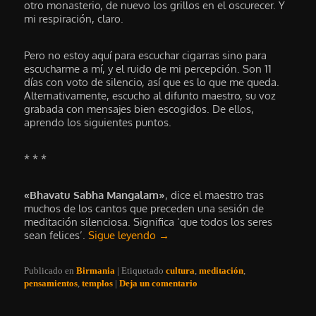
otro monasterio, de nuevo los grillos en el oscurecer. Y
mi respiración, claro.
Pero no estoy aquí para escuchar cigarras sino para
escucharme a mí, y el ruido de mi percepción. Son 11
días con voto de silencio, así que es lo que me queda.
Alternativamente, escucho al difunto maestro, su voz
grabada con mensajes bien escogidos. De ellos,
aprendo los siguientes puntos.
* * *
«Bhavatu Sabha Mangalam»
, dice el maestro tras
muchos de los cantos que preceden una sesión de
meditación silenciosa. Significa ‘que todos los seres
sean felices’.
Sigue leyendo
→
Publicado en
Birmania
|
Etiquetado
cultura
,
meditación
,
pensamientos
,
templos
|
Deja un comentario