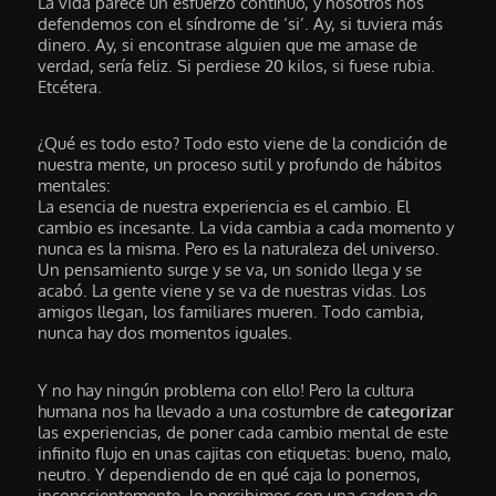
La vida parece un esfuerzo contínuo, y nosotros nos
defendemos con el síndrome de ‘si’. Ay, si tuviera más
dinero. Ay, si encontrase alguien que me amase de
verdad, sería feliz. Si perdiese 20 kilos, si fuese rubia.
Etcétera.
¿Qué es todo esto? Todo esto viene de la condición de
nuestra mente, un proceso sutil y profundo de hábitos
mentales:
La esencia de nuestra experiencia es el cambio. El
cambio es incesante. La vida cambia a cada momento y
nunca es la misma. Pero es la naturaleza del universo.
Un pensamiento surge y se va, un sonido llega y se
acabó. La gente viene y se va de nuestras vidas. Los
amigos llegan, los familiares mueren. Todo cambia,
nunca hay dos momentos iguales.
Y no hay ningún problema con ello! Pero la cultura
humana nos ha llevado a una costumbre de
categorizar
las experiencias, de poner cada cambio mental de este
infinito flujo en unas cajitas con etiquetas: bueno, malo,
neutro. Y dependiendo de en qué caja lo ponemos,
inconscientemente, lo percibimos con una cadena de