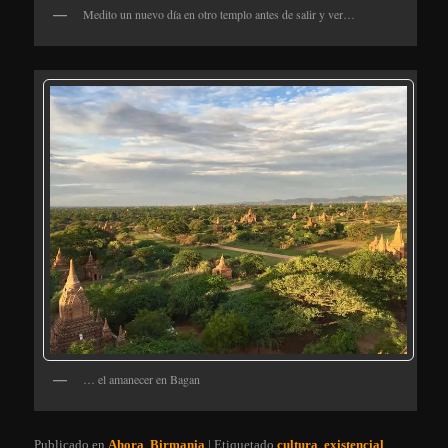
Medito un nuevo día en otro templo antes de salir y ver…
… el amanecer en Bagan
Publicado en
Ahora
,
Birmania
|
Etiquetado
cultura
,
existencial
,