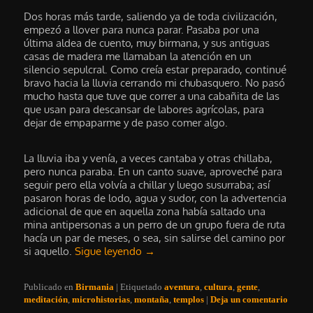
Dos horas más tarde, saliendo ya de toda civilización,
empezó a llover para nunca parar. Pasaba por una
última aldea de cuento, muy birmana, y sus antiguas
casas de madera me llamaban la atención en un
silencio sepulcral. Como creía estar preparado, continué
bravo hacia la lluvia cerrando mi chubasquero. No pasó
mucho hasta que tuve que correr a una cabañita de las
que usan para descansar de labores agrícolas, para
dejar de empaparme y de paso comer algo.
La lluvia iba y venía, a veces cantaba y otras chillaba,
pero nunca paraba. En un canto suave, aproveché para
seguir pero ella volvía a chillar y luego susurraba; así
pasaron horas de lodo, agua y sudor, con la advertencia
adicional de que en aquella zona había saltado una
mina antipersonas a un perro de un grupo fuera de ruta
hacía un par de meses, o sea, sin salirse del camino por
si aquello.
Sigue leyendo
→
Publicado en
Birmania
|
Etiquetado
aventura
,
cultura
,
gente
,
meditación
,
microhistorias
,
montaña
,
templos
|
Deja un comentario