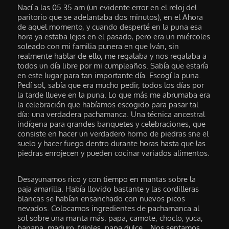
Nací a las 05.35 am (un evidente error en el reloj del
paritorio que se adelantaba dos minutos), en el Ahora
de aquel momento, y cuando desperté en la puna esa
hora ya estaba lejos en el pasado, pero era un miércoles
soleado con mi familia punera en que Iván, sin
realmente hablar de ello, me regalaba y nos regalaba a
todos un día libre por mi cumpleaños. Sabía que estaría
en este lugar para tan importante día. Escogí la puna.
Pedí sol, sabía que era mucho pedir, todos los días por
la tarde llueve en la puna. Lo que más me abrumaba era
la celebración que habíamos escogido para pasar tal
día: una verdadera pachamanca. Una técnica ancestral
indígena para grandes banquetes y celebraciones, que
consiste en hacer un verdadero horno de piedras sne el
suelo y hacer fuego dentro durante horas hasta que las
piedras enrojecen y pueden cocinar variados alimentos.
Desayunamos rico y con tiempo en mantas sobre la
paja amarilla. Había llovido bastante y las cordilleras
blancas se habían ensanchado con nuevos picos
nevados. Colocamos ingredientes de pachamanca al
sol sobre una manta más: papa, camote, choclo, yuca,
banana, maduro, frijoles, papa dulce… Nos sentamos,