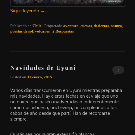
Sigue leyendo
→
Publicado en
Chile
|
Etiquetado
aventura
,
cuevas
,
desiertos
,
natura
,
puestas de sol
,
volcanes
|
2
Respuestas
Navidades de Uyuni
2
Posted on
31 enero, 2015
Varios días transcurrieron en Uyuni mientras preparaba
mis navidades. Hay ciertas fechas en el viaje que uno
no quiere que pasen inadvertidas o indiferentemente,
como nochebuena, nochevieja, un cumpleaños o los
cabos de año desde que partí. Han de recordarse
siempre.
Quizás sea por la gran extensión blanca y