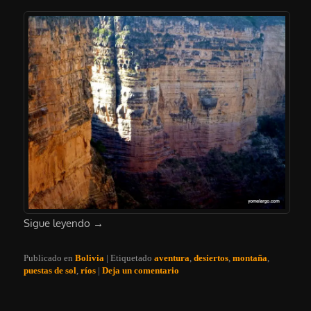
Sigue leyendo
→
Publicado en
Bolivia
|
Etiquetado
aventura
,
desiertos
,
montaña
,
puestas de sol
,
ríos
|
Deja un comentario