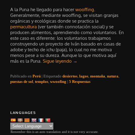
A la Puna he llegado para hacer
wooffing
.
Generalmente, mediante wooffing, se visitan granjas
orgánicas y ecológicas donde se practica la
permacultura
(ver también connotación social) y se
producen alimentos, aprendiendo como voluntarios. En
este caso es diferente: los voluntarios trabajamos
construyendo un proyecto de Iván basado en casas de
adobe y techo de ichu (paja), lo cual no me motiva
menos pese a su dureza. Aunque lo que motiva aquí
más es la Puna.
Sigue leyendo
→
Publicado en
Perú
|
Etiquetado
desiertos
,
lagos
,
montaña
,
natura
,
puestas de sol
,
templos
,
wwoofing
|
5
Respuestas
LANGUAGES
Remember this is an auto translation and it is not very accurate.