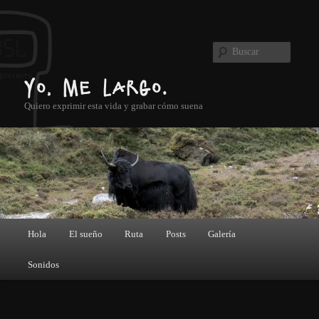
Ir al contenido principal
Ir al contenido secundario
Buscar
Yo, me largo.
Quiero exprimir esta vida y grabar cómo suena
Menú principal
Hola
El sueño
Ruta
Posts
Galería
Sonidos