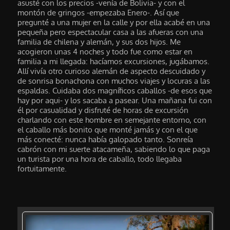
asusté con los precios -venía de Bolivia- y con el
montón de gringos -empezaba Enero-. Así que
pregunté a una mujer en la calle y por ella acabé en una
pequeña pero espectacular casa a las afueras con una
familia de chilena y alemán, y sus dos hijos. Me
acogieron unas 4 noches y todo fue como estar en
familia a mi llegada: hacíamos excursiones, jugábamos.
Allí vivía otro curioso alemán de aspecto descuidado y
de sonrisa bonachona con muchos viajes y locuras a las
espaldas. Cuidaba dos magníficos caballos -de esos que
hay por aqui- y los sacaba a pasear. Una mañana fui con
él por casualidad y disfruté de horas de excursión
charlando con este hombre en semejante entorno, con
el caballo más bonito que monté jamás y con el que
más conecté: nunca había galopado tanto. Sonreía
cabrón con mi suerte atacameña, sabiendo lo que paga
un turista por una hora de caballo, todo llegaba
fortuitamente.