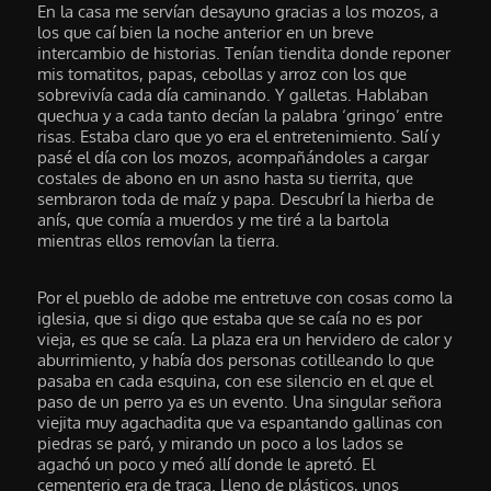
En la casa me servían desayuno gracias a los mozos, a
los que caí bien la noche anterior en un breve
intercambio de historias. Tenían tiendita donde reponer
mis tomatitos, papas, cebollas y arroz con los que
sobrevivía cada día caminando. Y galletas. Hablaban
quechua y a cada tanto decían la palabra ‘gringo’ entre
risas. Estaba claro que yo era el entretenimiento. Salí y
pasé el día con los mozos, acompañándoles a cargar
costales de abono en un asno hasta su tierrita, que
sembraron toda de maíz y papa. Descubrí la hierba de
anís, que comía a muerdos y me tiré a la bartola
mientras ellos removían la tierra.
Por el pueblo de adobe me entretuve con cosas como la
iglesia, que si digo que estaba que se caía no es por
vieja, es que se caía. La plaza era un hervidero de calor y
aburrimiento, y había dos personas cotilleando lo que
pasaba en cada esquina, con ese silencio en el que el
paso de un perro ya es un evento. Una singular señora
viejita muy agachadita que va espantando gallinas con
piedras se paró, y mirando un poco a los lados se
agachó un poco y meó allí donde le apretó. El
cementerio era de traca. Lleno de plásticos, unos