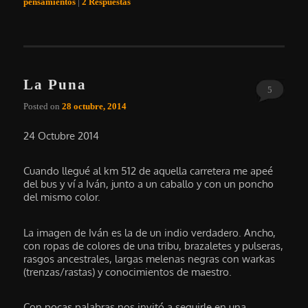
pensamientos
|
2
Respuestas
La Puna
5
Posted on
28 octubre, 2014
24 Octubre 2014
Cuando llegué al km 512 de aquella carretera me apeé
del bus y ví a Iván, junto a un caballo y con un poncho
del mismo color.
La imagen de Iván es la de un indio verdadero. Ancho,
con ropas de colores de una tribu, brazaletes y pulseras,
rasgos ancestrales, largas melenas negras con warkas
(trenzas/rastas) y conocimientos de maestro.
Con pocas palabras nos invitó a seguirle en una