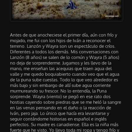
Antes de que anocheciese el primer día, aún con frío y
mojado, me fui con los hijos de Iván a reconocer el
terreno. Lanzón y Wayra son un espectáculo de críos.
Diferentes a todos los demás. Mis conversaciones con
Lanzón (8 años) se salen de lo común y Wayra (5 años)
no deja de sorprenderme. Jugamos y les llevo de la
mano, me enseñan las acequias que traen agua del
valle y me quedo boquiabierto cuando veo que el agua
de la puna sube cuestas. Todo lo que veo alrededor es
más bajo y sin embargo de allí sube agua corriente
murmureando su frescor. No lo entendía, la Puna
sorprende. Wayra (viento) se pegó en ese rato dos
hostias cayendo sobre piedras que se me heló la sangre
en las venas pensando en el daño o la reacción de
Iván, pero jaja. Lo único que hacía era levantarse y
seguir contándome historias en español e inglés
perfectos. Su madre es canadiense. Ella es la niña más
fuerte que he visto. Yo llevo toda mi ropa y tengo frío y