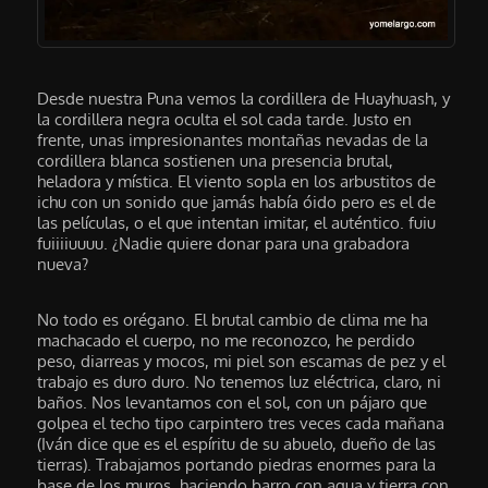
Desde nuestra Puna vemos la cordillera de Huayhuash, y
la cordillera negra oculta el sol cada tarde. Justo en
frente, unas impresionantes montañas nevadas de la
cordillera blanca sostienen una presencia brutal,
heladora y mística. El viento sopla en los arbustitos de
ichu con un sonido que jamás había óido pero es el de
las películas, o el que intentan imitar, el auténtico. fuiu
fuiiiiuuuu. ¿Nadie quiere donar para una grabadora
nueva?
No todo es orégano. El brutal cambio de clima me ha
machacado el cuerpo, no me reconozco, he perdido
peso, diarreas y mocos, mi piel son escamas de pez y el
trabajo es duro duro. No tenemos luz eléctrica, claro, ni
baños. Nos levantamos con el sol, con un pájaro que
golpea el techo tipo carpintero tres veces cada mañana
(Iván dice que es el espíritu de su abuelo, dueño de las
tierras). Trabajamos portando piedras enormes para la
base de los muros, haciendo barro con agua y tierra con