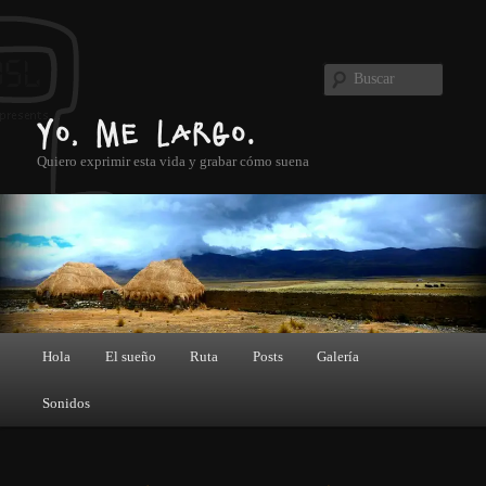
Ir al contenido principal
Buscar
Yo, me largo.
Quiero exprimir esta vida y grabar cómo suena
Menú principal
Hola
El sueño
Ruta
Posts
Galería
Sonidos