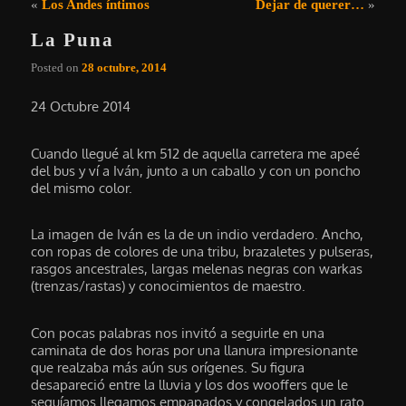
Navegación de entradas
«
Los Andes íntimos
Dejar de querer…
»
La Puna
Posted on
28 octubre, 2014
24 Octubre 2014
Cuando llegué al km 512 de aquella carretera me apeé
del bus y ví a Iván, junto a un caballo y con un poncho
del mismo color.
La imagen de Iván es la de un indio verdadero. Ancho,
con ropas de colores de una tribu, brazaletes y pulseras,
rasgos ancestrales, largas melenas negras con warkas
(trenzas/rastas) y conocimientos de maestro.
Con pocas palabras nos invitó a seguirle en una
caminata de dos horas por una llanura impresionante
que realzaba más aún sus orígenes. Su figura
desapareció entre la lluvia y los dos wooffers que le
seguíamos llegamos empapados y congelados un rato