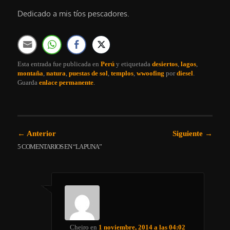
Dedicado a mis tíos pescadores.
Esta entrada fue publicada en
Perú
y etiquetada
desiertos
,
lagos
,
montaña
,
natura
,
puestas de sol
,
templos
,
wwoofing
por
diesel
.
Guarda
enlace permanente
.
Navegación de entradas
←
Anterior
Siguiente
→
5 COMENTARIOS EN “
LA PUNA
”
Cheiro
en
1 noviembre, 2014 a las 04:02