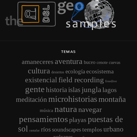
TEMAS
aventura
amaneceres
buceo
cenote
cuevas
cultura
ecosistema
ecología
desiertos
field recording
existencial
freedive
gente
jungla
historia
islas
lagos
microhistorias
montaña
meditación
natura
navegar
música
pensamientos
puestas de
playas
sol
urbano
ríos
templos
soundscapes
rastafar
volcanes