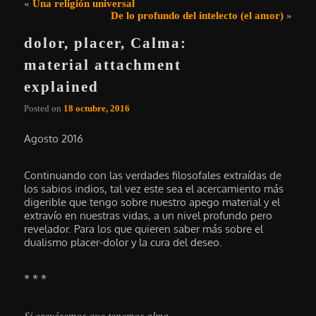
Navegación de entradas
«
Una religión universal
De lo profundo del intelecto (el amor)
»
dolor, placer, Calma:
material attachment
explained
Posted on
18 octubre, 2016
Agosto 2016
Continuando con las verdades filosofales extraídas de
los sabios indios, tal vez este sea el acercamiento más
digerible que tengo sobre nuestro apego material y el
extravío en nuestras vidas, a un nivel profundo pero
revelador. Para los que quieren saber más sobre el
dualismo placer-dolor y la cura del deseo.
* * *
Si creyésemos que tenemos alma.