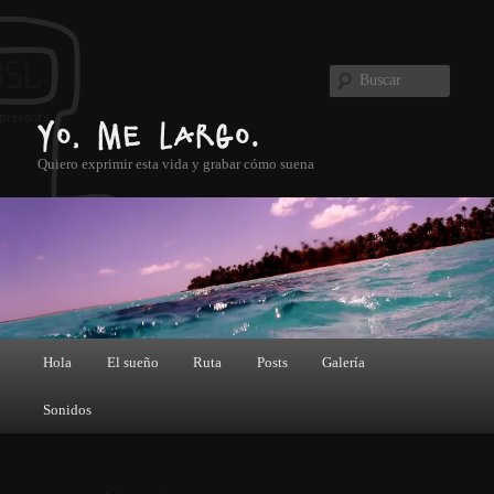
Ir al contenido principal
Buscar
Yo, me largo.
Quiero exprimir esta vida y grabar cómo suena
Menú principal
Hola
El sueño
Ruta
Posts
Galería
Sonidos