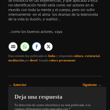
se involucra en las experiencias, y que aplicada a esta
no-identificación hindú sería como ser actores en el
mundo con toda la mente y el cuerpo, pero sin sufrir
internamente -en el alma- los dramas de la telenovela
de la vida (o ilusión, o sueño)-…
…como los buenos actores, vaya.
Esta entrada fue publicada en
India
y etiquetada
cultura
,
existencial
,
meditación
por
diesel
. Guarda
enlace permanente
.
Navegación de entradas
←
Anterior
Siguiente
→
Deja una respuesta
Tu dirección de correo electrónico no será publicada.
Los
campos obligatorios están marcados con
*