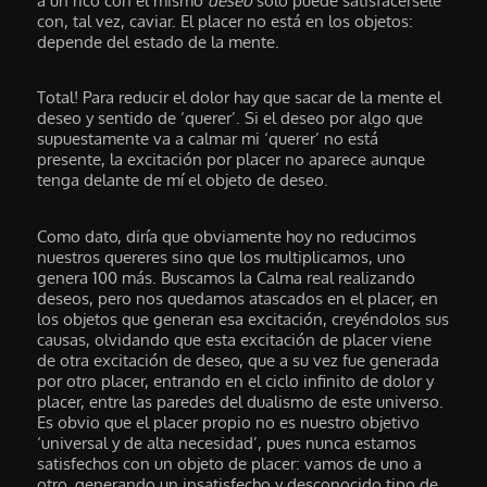
a un rico con el mismo
deseo
sólo puede satisfacérsele
con, tal vez, caviar. El placer no está en los objetos:
depende del estado de la mente.
Total! Para reducir el dolor hay que sacar de la mente el
deseo y sentido de ‘querer’. Si el deseo por algo que
supuestamente va a calmar mi ‘querer’ no está
presente, la excitación por placer no aparece aunque
tenga delante de mí el objeto de deseo.
Como dato, diría que obviamente hoy no reducimos
nuestros quereres sino que los multiplicamos, uno
genera 100 más. Buscamos la Calma real realizando
deseos, pero nos quedamos atascados en el placer, en
los objetos que generan esa excitación, creyéndolos sus
causas, olvidando que esta excitación de placer viene
de otra excitación de deseo, que a su vez fue generada
por otro placer, entrando en el ciclo infinito de dolor y
placer, entre las paredes del dualismo de este universo.
Es obvio que el placer propio no es nuestro objetivo
‘universal y de alta necesidad’, pues nunca estamos
satisfechos con un objeto de placer: vamos de uno a
otro, generando un insatisfecho y desconocido tipo de