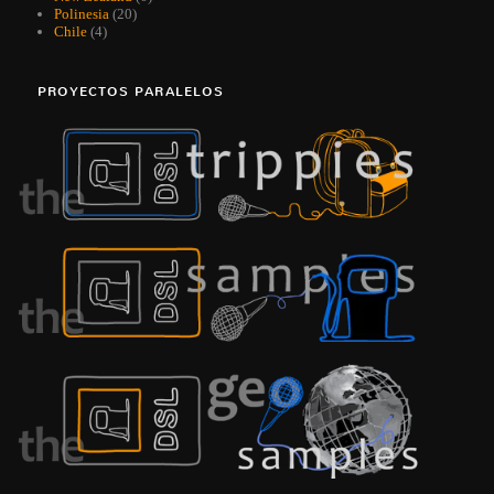
Polinesia
(20)
Chile
(4)
PROYECTOS PARALELOS