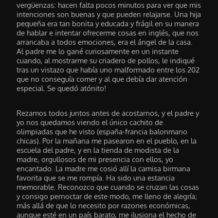
vergüenzas: hacen falta pocos minutos para ver que mis
intenciones son buenas y que pueden relajarse. Una hija
pequeña era tan bonita y educada y frágil en su manera
de hablar e intentar ofrecerme cosas en inglés, que nos
arrancaba a todos emociones, era el ángel de la casa.
Al padre me lo gané curiosamente en un instante
cuando, al mostrarme su criadero de pollos, le indiqué
tras un vistazo que había uno malformado entre los 202
que no conseguía comer y al que debía dar atención
especial. Se quedó atónito!
Rezamos todos juntos antes de acostarnos, y el padre y
yo nos quedamos viendo el único cachito de
olimpiadas que he visto (españa-francia balonmano
chicas). Por la mañana me pasearon en el pueblo, en la
escuela del padre, y en la tienda de modista de la
madre, orgullosos de mi presencia con ellos, yo
encantado. La madre me cosió allí la camisa birmana
favorita que se me rompía. Ha sido una estancia
memorable. Reconozco que cuando se cruzan las cosas
y consigo pernoctar de este modo, me lleno de alegría;
más allá de que lo necesito por razones económicas,
aunque esté en un país barato, me ilusiona el hecho de