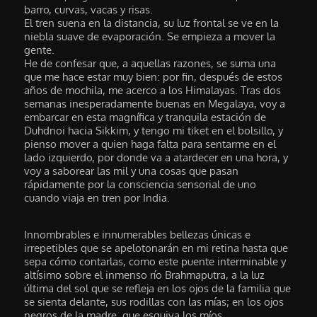
barro, curvas, vacas y risas.
El tren suena en la distancia, su luz frontal se ve en la
niebla suave de evaporación. Se empieza a mover la
gente.
He de confesar que, a aquellas razones, se suma una
que me hace estar muy bien: por fin, después de estos
años de mochila, me acerco a los Himalayas. Tras dos
semanas inesperadamente buenas en Megalaya, voy a
embarcar en esta magnífica y tranquila estación de
Duhdnoi hacia Sikkim, y tengo mi tiket en el bolsillo, y
pienso mover a quien haga falta para sentarme en el
lado izquierdo, por donde va a atardecer en una hora, y
voy a saborear las mil y una cosas que pasan
rápidamente por la consciencia sensorial de uno
cuando viaja en tren por India.
Innombrables e innumerables bellezas únicas e
irrepetibles que se apelotonarán en mi retina hasta que
sepa cómo contarlas, como este puente interminable y
altísimo sobre el inmenso río Brahmaputra, a la luz
última del sol que se refleja en los ojos de la familia que
se sienta delante, sus rodillas con las mías; en los ojos
negros de la madre, que esquiva los míos,