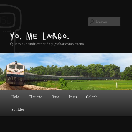
Ir al contenido principal
Buscar
Yo, me largo.
Quiero exprimir esta vida y grabar cómo suena
Menú principal
Hola
El sueño
Ruta
Posts
Galería
Sonidos