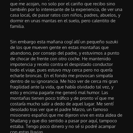
que me acojan, no solo por el cariño que recibo sino
también por lo interesante de la experiencia, de ver una
casa local, de pasar ratos con niños, padres, abuelos, y
dormir en unas mantas en el suelo, pero calentito de
familia.
Sin embargo esta mañana cogí allí un pequeño suzuki
de los que mueven gente en estas montañas que
abandono, por consejo del padre, y estuvimos a punto
de chocar de frente con otro coche. He mantenido
impotencia y recelo contra el despistado conductor
todo el viaje, pues estuvo muy cerca pero no quería
echarle broncas. En el fondo me provocan simpatía
dentro de su ignorancia. Me hizo ver de cerca mi gran
fragilidad ante la vida, que había olvidado tal vez, y
esto y encima pagarle me generó mal humor. Las
montañas tienen poco tráfico y de pronto ví que me
costaría mucho salir a dedo de aquel lugar. Me sentí
desolado tras ver que el padre Marzo, un famoso
misionero español que me dijeron vive en esta aldea de
Shallang y que dio sentido a pasar por aquí, tampoco
estaba. Tengo poco dinero y no sé si podré acampar
con estas lluvias.