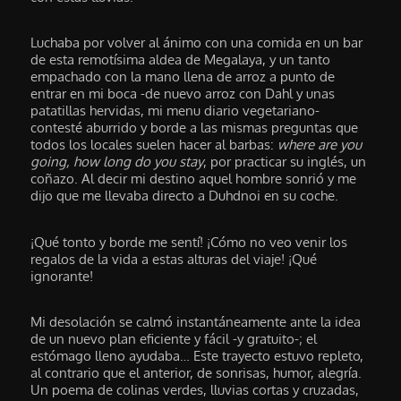
Luchaba por volver al ánimo con una comida en un bar
de esta remotísima aldea de Megalaya, y un tanto
empachado con la mano llena de arroz a punto de
entrar en mi boca -de nuevo arroz con Dahl y unas
patatillas hervidas, mi menu diario vegetariano-
contesté aburrido y borde a las mismas preguntas que
todos los locales suelen hacer al barbas:
where are you
going, how long do you stay
, por practicar su inglés, un
coñazo. Al decir mi destino aquel hombre sonrió y me
dijo que me llevaba directo a Duhdnoi en su coche.
¡Qué tonto y borde me sentí! ¡Cómo no veo venir los
regalos de la vida a estas alturas del viaje! ¡Qué
ignorante!
Mi desolación se calmó instantáneamente ante la idea
de un nuevo plan eficiente y fácil -y gratuito-; el
estómago lleno ayudaba… Este trayecto estuvo repleto,
al contrario que el anterior, de sonrisas, humor, alegría.
Un poema de colinas verdes, lluvias cortas y cruzadas,