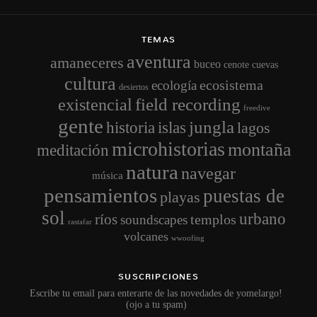
TEMAS
aventura
amaneceres
buceo
cenote
cuevas
cultura
ecosistema
ecología
desiertos
field recording
existencial
freedive
gente
jungla
historia
islas
lagos
microhistorias
montaña
meditación
natura
navegar
música
pensamientos
puestas de
playas
sol
urbano
ríos
templos
soundscapes
rastafar
volcanes
wwoofing
SUSCRIPCIONES
Escribe tu email para enterarte de las novedades de yomelargo!
(ojo a tu spam)