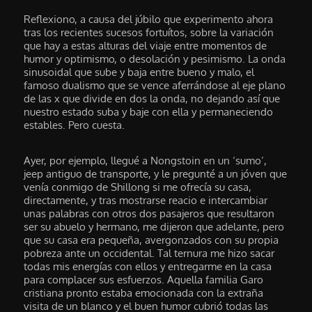
Reflexiono, a causa del júbilo que experimento ahora
tras los recientes sucesos fortuítos, sobre la variación
que hay a estas alturas del viaje entre momentos de
humor y optimismo, o desolación y pesimismo. La onda
sinusoidal que sube y baja entre bueno y malo, el
famoso dualismo que se vence aferrándose al eje plano
de las x que divide en dos la onda, no dejando así que
nuestro estado suba y baje con ella y permaneciendo
estables. Pero cuesta.
Ayer, por ejemplo, llegué a Nongstoin en un ‘sumo’,
jeep antiguo de transporte, y le pregunté a un jóven que
venía conmigo de Shillong si me ofrecía su casa,
directamente, y tras mostrarse reacio e intercambiar
unas palabras con otros dos pasajeros que resultaron
ser su abuelo y hermano, me dijeron que adelante, pero
que su casa era pequeña, avergonzados con su propia
pobreza ante un occidental. Tal ternura me hizo sacar
todas mis energías con ellos y entregarme en la casa
para complacer sus esfuerzos. Aquella familia Garo
cristiana pronto estaba emocionada con la extraña
visita de un blanco y el buen humor cubrió todas las