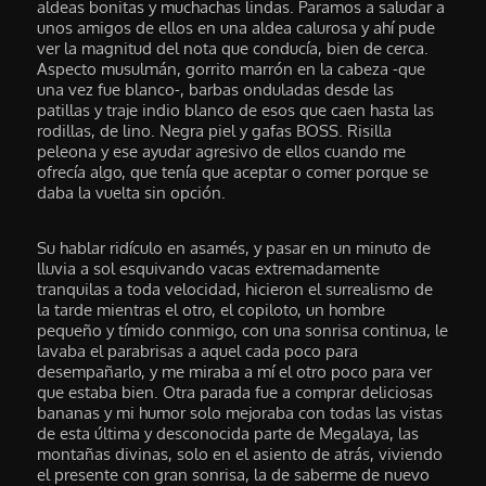
aldeas bonitas y muchachas lindas. Paramos a saludar a
unos amigos de ellos en una aldea calurosa y ahí pude
ver la magnitud del nota que conducía, bien de cerca.
Aspecto musulmán, gorrito marrón en la cabeza -que
una vez fue blanco-, barbas onduladas desde las
patillas y traje indio blanco de esos que caen hasta las
rodillas, de lino. Negra piel y gafas BOSS. Risilla
peleona y ese ayudar agresivo de ellos cuando me
ofrecía algo, que tenía que aceptar o comer porque se
daba la vuelta sin opción.
Su hablar ridículo en asamés, y pasar en un minuto de
lluvia a sol esquivando vacas extremadamente
tranquilas a toda velocidad, hicieron el surrealismo de
la tarde mientras el otro, el copiloto, un hombre
pequeño y tímido conmigo, con una sonrisa continua, le
lavaba el parabrisas a aquel cada poco para
desempañarlo, y me miraba a mí el otro poco para ver
que estaba bien. Otra parada fue a comprar deliciosas
bananas y mi humor solo mejoraba con todas las vistas
de esta última y desconocida parte de Megalaya, las
montañas divinas, solo en el asiento de atrás, viviendo
el presente con gran sonrisa, la de saberme de nuevo