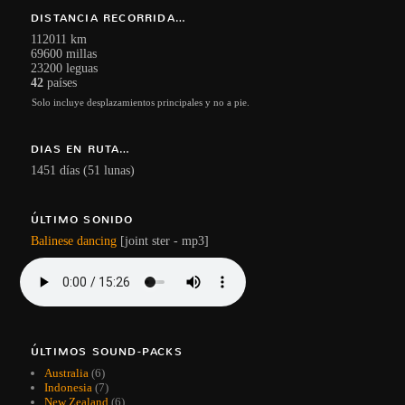
DISTANCIA RECORRIDA…
112011 km
69600 millas
23200 leguas
42
países
Solo incluye desplazamientos principales y no a pie.
DIAS EN RUTA…
1451 días (51 lunas)
ÚLTIMO SONIDO
Balinese dancing
[joint ster - mp3]
ÚLTIMOS SOUND-PACKS
Australia
(6)
Indonesia
(7)
New Zealand
(6)