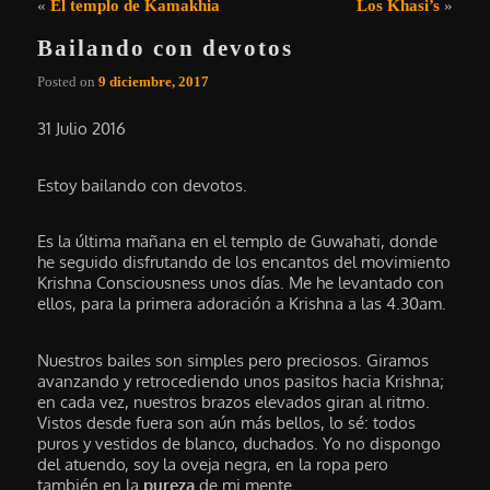
Navegación de entradas
«
El templo de Kamakhia
Los Khasi’s
»
Bailando con devotos
Posted on
9 diciembre, 2017
31 Julio 2016
Estoy bailando con devotos.
Es la última mañana en el templo de Guwahati, donde
he seguido disfrutando de los encantos del movimiento
Krishna Consciousness unos días. Me he levantado con
ellos, para la primera adoración a Krishna a las 4.30am.
Nuestros bailes son simples pero preciosos. Giramos
avanzando y retrocediendo unos pasitos hacia Krishna;
en cada vez, nuestros brazos elevados giran al ritmo.
Vistos desde fuera son aún más bellos, lo sé: todos
puros y vestidos de blanco, duchados. Yo no dispongo
del atuendo, soy la oveja negra, en la ropa pero
también en la
pureza
de mi mente.