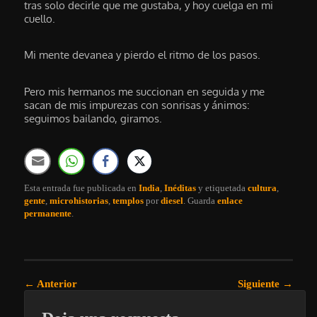
tras solo decirle que me gustaba, y hoy cuelga en mi
cuello.
Mi mente devanea y pierdo el ritmo de los pasos.
Pero mis hermanos me succionan en seguida y me
sacan de mis impurezas con sonrisas y ánimos:
seguimos bailando, giramos.
Esta entrada fue publicada en
India
,
Inéditas
y etiquetada
cultura
,
gente
,
microhistorias
,
templos
por
diesel
. Guarda
enlace
permanente
.
Navegación de entradas
←
Anterior
Siguiente
→