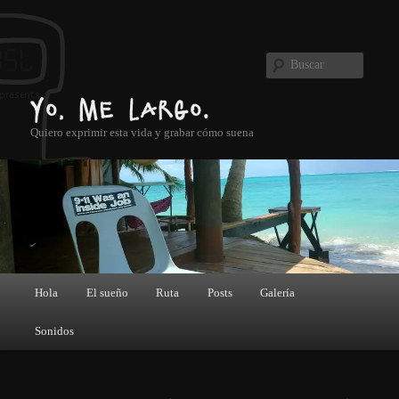
Ir al contenido principal
Buscar
Yo, me largo.
Quiero exprimir esta vida y grabar cómo suena
Menú principal
Hola
El sueño
Ruta
Posts
Galería
Sonidos