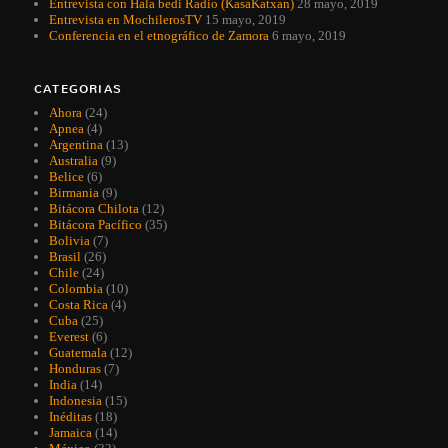
Entrevista con Hala bedi Radio (KasaKatxan)
28 mayo, 2019
Entrevista en MochilerosTV
15 mayo, 2019
Conferencia en el etnográfico de Zamora
6 mayo, 2019
CATEGORIAS
Ahora
(24)
Apnea
(4)
Argentina
(13)
Australia
(9)
Belice
(6)
Birmania
(9)
Bitácora Chilota
(12)
Bitácora Pacífico
(35)
Bolivia
(7)
Brasil
(26)
Chile
(24)
Colombia
(10)
Costa Rica
(4)
Cuba
(25)
Everest
(6)
Guatemala
(12)
Honduras
(7)
India
(14)
Indonesia
(15)
Inéditas
(18)
Jamaica
(14)