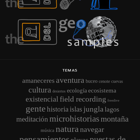
TEMAS
aventura
amaneceres
buceo
cenote
cuevas
cultura
ecosistema
ecología
desiertos
field recording
existencial
freedive
gente
jungla
historia
islas
lagos
microhistorias
montaña
meditación
natura
navegar
música
pensamientos
puestas de
playas