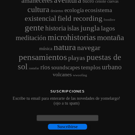
amaneceres
buceo
cenote
cuevas
cultura
ecosistema
ecología
desiertos
field recording
existencial
freedive
gente
jungla
historia
islas
lagos
microhistorias
montaña
meditación
natura
navegar
música
pensamientos
puestas de
playas
sol
urbano
ríos
templos
soundscapes
rastafar
volcanes
wwoofing
SUSCRIPCIONES
Escribe tu email para enterarte de las novedades de yomelargo!
(ojo a tu spam)