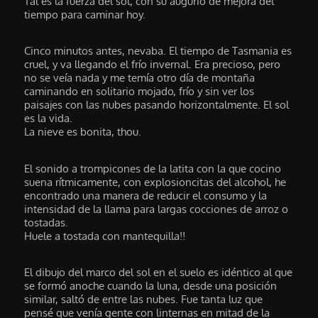
Tal es la fuerza del sol, con su augurio de mejora del
tiempo para caminar hoy.
Cinco minutos antes, nevaba. El tiempo de Tasmania es
cruel, y va llegando el frío invernal. Era precioso, pero
no se veía nada y me temía otro día de montaña
caminando en solitario mojado, frío y sin ver los
paisajes con las nubes pasando horizontalmente. El sol
es la vida.
La nieve es bonita, thou.
El sonido a trompicones de la latita con la que cocino
suena rítmicamente, con explosioncitas del alcohol, he
encontrado una manera de reducir el consumo y la
intensidad de la llama para largas cocciones de arroz o
tostadas.
Huele a tostada con mantequilla!!
El dibujo del marco del sol en el suelo es idéntico al que
se formó anoche cuando la luna, desde una posición
similar, saltó de entre las nubes. Fue tanta luz que
pensé que venía gente con linternas en mitad de la