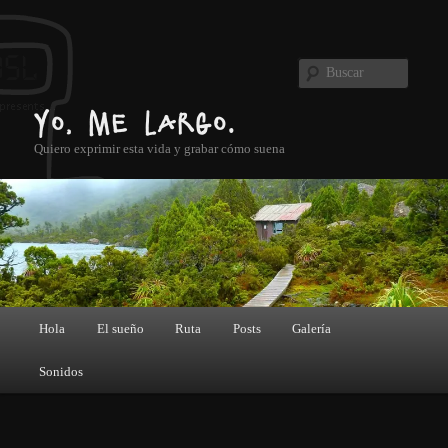
Ir al contenido principal
Buscar
Yo, me largo.
Quiero exprimir esta vida y grabar cómo suena
Menú principal
Hola
El sueño
Ruta
Posts
Galería
Sonidos