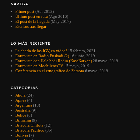
NAVEGA…
Primer post
(Abr 2013)
Último post en ruta
(Ago 2016)
El post de la llegada
(May 2017)
Escritos tras llegar
LO MÁS RECIENTE
La charla de las JGV, en vídeo!
15 febrero, 2021
Entrevista en Radio Euskadi (2)
16 junio, 2019
Entrevista con Hala bedi Radio (KasaKatxan)
28 mayo, 2019
Entrevista en MochilerosTV
15 mayo, 2019
Conferencia en el etnográfico de Zamora
6 mayo, 2019
CATEGORIAS
Ahora
(24)
Apnea
(4)
Argentina
(13)
Australia
(9)
Belice
(6)
Birmania
(9)
Bitácora Chilota
(12)
Bitácora Pacífico
(35)
Bolivia
(7)