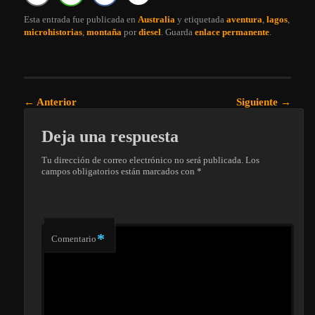
Esta entrada fue publicada en
Australia
y etiquetada
aventura
,
lagos
,
microhistorias
,
montaña
por
diesel
. Guarda
enlace permanente
.
Navegación de entradas
←
Anterior
Siguiente
→
Deja una respuesta
Tu dirección de correo electrónico no será publicada.
Los
campos obligatorios están marcados con
*
*
Comentario