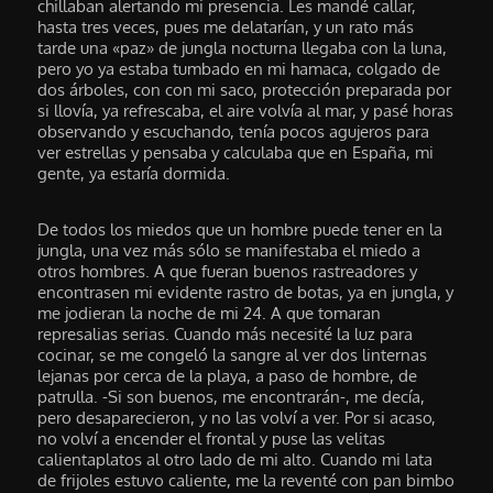
chillaban alertando mi presencia. Les mandé callar,
hasta tres veces, pues me delatarían, y un rato más
tarde una «paz» de jungla nocturna llegaba con la luna,
pero yo ya estaba tumbado en mi hamaca, colgado de
dos árboles, con con mi saco, protección preparada por
si llovía, ya refrescaba, el aire volvía al mar, y pasé horas
observando y escuchando, tenía pocos agujeros para
ver estrellas y pensaba y calculaba que en España, mi
gente, ya estaría dormida.
De todos los miedos que un hombre puede tener en la
jungla, una vez más sólo se manifestaba el miedo a
otros hombres. A que fueran buenos rastreadores y
encontrasen mi evidente rastro de botas, ya en jungla, y
me jodieran la noche de mi 24. A que tomaran
represalias serias. Cuando más necesité la luz para
cocinar, se me congeló la sangre al ver dos linternas
lejanas por cerca de la playa, a paso de hombre, de
patrulla. -Si son buenos, me encontrarán-, me decía,
pero desaparecieron, y no las volví a ver. Por si acaso,
no volví a encender el frontal y puse las velitas
calientaplatos al otro lado de mi alto. Cuando mi lata
de frijoles estuvo caliente, me la reventé con pan bimbo