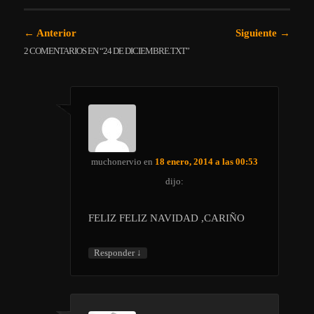
Navegación de entradas
←
Anterior
Siguiente
→
2 COMENTARIOS EN “
24 DE DICIEMBRE.TXT
”
muchonervio
en
18 enero, 2014 a las 00:53
dijo:
FELIZ FELIZ NAVIDAD ,CARIÑO
↓
Responder