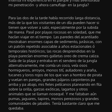
intensa mi experiencia en el parque y más aventurada
mi penetración -y ahora camuflaje- en la jungla?
Para las dos de la tarde había recorrido larga distancia,
más de la que los visitantes de un día pueden hacer si
tienen que volver a salir, especialmente por la subida
de marea. Pasé por playas rocosas en soledad, que me
hacían viajar en el tiempo. Las paredes del acantilado
mostraban enormes capas de sedimento, jurásicas, con
un patrón repetido asociable a años estacionales ó
temporales históricos; las rocas desprendidas en la
playa parecían enormes galletas oreo de crema caliza.
Salía de la playa y entraba en el sendero de la jungla
alternativamente, me comía un coco, veía osos
hormigueros, arroyos, monos tití, aulladores y araña,
tucanes y loros rojos de los que van a hombro de pirata
y vuelan en parejas, grandes pájaros carpinteros pa
arriba y pa abajo, mis fieles pelícanos planeando en fila
sobre la orilla, garzas exóticas, lagartos y otros
animales que se llaman nosequé. Y me faltaban aún
pumas, jaguares, tapires, monos perezosos y grandes
comunidades de jabalíes. Tenía bastante claro que me
quedaba.