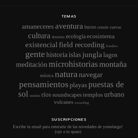
TEMAS
aventura
amaneceres
buceo
cenote
cuevas
cultura
ecosistema
ecología
desiertos
field recording
existencial
freedive
gente
jungla
historia
islas
lagos
microhistorias
montaña
meditación
natura
navegar
música
pensamientos
puestas de
playas
sol
urbano
ríos
templos
soundscapes
rastafar
volcanes
wwoofing
SUSCRIPCIONES
Escribe tu email para enterarte de las novedades de yomelargo!
(ojo a tu spam)