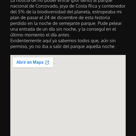
La noticia de no poder entrar (por lleno) al parque
nacional de Corcovado, joya de Costa Rica y contenedor
del 5% de la biodiversidad del planeta, estropeaba mi
plan de pasar el 24 de diciembre de esta historia
perdido en la noche de semejante parque. Pude pelear
una entrada de un día sin noche, y la conseguí en el
último momento el día antes.
Evidentemente aquí ya sabemos todos que, aún sin
permiso, yo no iba a salir del parque aquella noche.