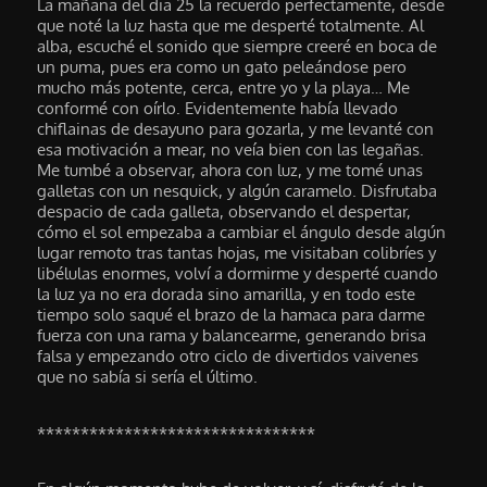
La mañana del dia 25 la recuerdo perfectamente, desde
que noté la luz hasta que me desperté totalmente. Al
alba, escuché el sonido que siempre creeré en boca de
un puma, pues era como un gato peleándose pero
mucho más potente, cerca, entre yo y la playa… Me
conformé con oírlo. Evidentemente había llevado
chiflainas de desayuno para gozarla, y me levanté con
esa motivación a mear, no veía bien con las legañas.
Me tumbé a observar, ahora con luz, y me tomé unas
galletas con un nesquick, y algún caramelo. Disfrutaba
despacio de cada galleta, observando el despertar,
cómo el sol empezaba a cambiar el ángulo desde algún
lugar remoto tras tantas hojas, me visitaban colibríes y
libélulas enormes, volví a dormirme y desperté cuando
la luz ya no era dorada sino amarilla, y en todo este
tiempo solo saqué el brazo de la hamaca para darme
fuerza con una rama y balancearme, generando brisa
falsa y empezando otro ciclo de divertidos vaivenes
que no sabía si sería el último.
********************************