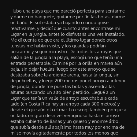
Hubo una playa que me pareció perfecta para sentarme
y darme un banquete, quitarme por fín las botas, darme
un baño. El sol estaba ya bajando cuando quise
reactivarme, y decidí que cuanto antes encontrase mi
lugar en la jungla, antes lo disfrutaría una vez instalado.
Me dí cuenta de que era el último lugar donde otros
turistas me habían visto, y los guardas podrían
buscarme y seguir mi rastro. De todos los arroyos que
salían de la jungla a la playa, escogí uno que tenía una
entrada penetrable. Caminé por la orilla en marea aún
baja, sin dejar huellas, luego por este arroyo que se
deslizaba sobre la ardiente arena, hasta la jungla, sin
dejar huellas, y luego 200 metros por el arroyo a interior
de jungla, donde me puse las botas y ascendí a las
alturas buscando un alto bien perdido. Llegué a un
lugar que tenía un valle de arroyo escuchable a cada
lado (en Costa Rica hay un arroyo cada 300 metros) y
desde el que aún oía el mar. Lo escogí también porque a
un lado, un gran desnivel vertiginoso hasta el arroyo
estaba cubierto de lianas y un grueso y enorme árbol
que subía desde allí abajísimo hasta muy por encima de
mí se movía agitadamente por todos los monos que