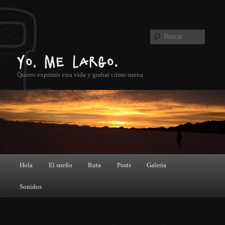
Ir al contenido principal
Buscar
Yo, me largo.
Quiero exprimir esta vida y grabar cómo suena
Menú principal
Hola
El sueño
Ruta
Posts
Galería
Sonidos