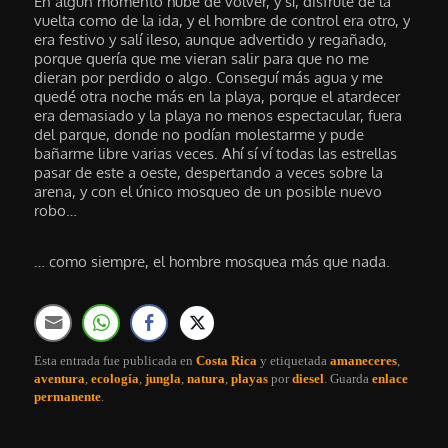
En algún momento hube de volver, y sí, disfruté de la
vuelta como de la ida, y el hombre de control era otro, y
era festivo y salí ileso, aunque advertido y regañado,
porque quería que me vieran salir para que no me
dieran por perdido o algo. Conseguí más agua y me
quedé otra noche más en la playa, porque el atardecer
era demasiado y la playa no menos espectacular, fuera
del parque, donde no podían molestarme y pude
bañarme libre varias veces. Ahí sí ví todas las estrellas
pasar de este a oeste, despertando a veces sobre la
arena, y con el único mosqueo de un posible nuevo
robo…
… como siempre, el hombre mosquea más que nada.
Esta entrada fue publicada en
Costa Rica
y etiquetada
amaneceres
,
aventura
,
ecología
,
jungla
,
natura
,
playas
por
diesel
. Guarda
enlace
permanente
.