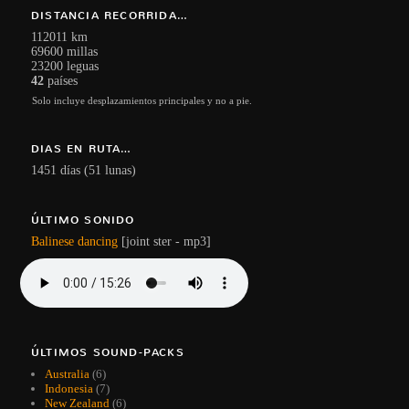
DISTANCIA RECORRIDA…
112011 km
69600 millas
23200 leguas
42
países
Solo incluye desplazamientos principales y no a pie.
DIAS EN RUTA…
1451 días (51 lunas)
ÚLTIMO SONIDO
Balinese dancing
[joint ster - mp3]
ÚLTIMOS SOUND-PACKS
Australia
(6)
Indonesia
(7)
New Zealand
(6)