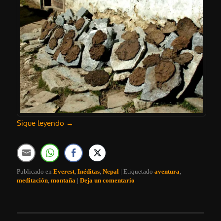
Sigue leyendo
→
Publicado en
Everest
,
Inéditas
,
Nepal
|
Etiquetado
aventura
,
meditación
,
montaña
|
Deja un comentario