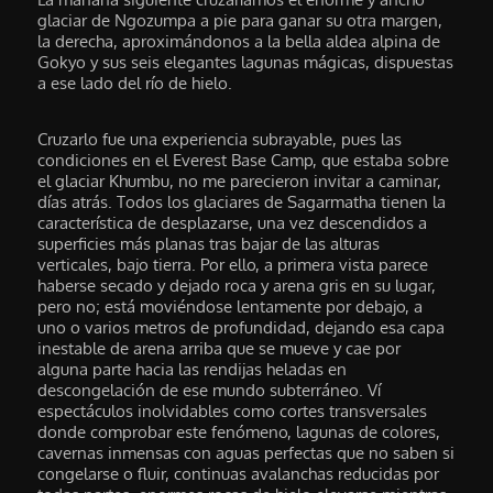
glaciar de Ngozumpa a pie para ganar su otra margen,
la derecha, aproximándonos a la bella aldea alpina de
Gokyo y sus seis elegantes lagunas mágicas, dispuestas
a ese lado del río de hielo.
Cruzarlo fue una experiencia subrayable, pues las
condiciones en el Everest Base Camp, que estaba sobre
el glaciar Khumbu, no me parecieron invitar a caminar,
días atrás. Todos los glaciares de Sagarmatha tienen la
característica de desplazarse, una vez descendidos a
superficies más planas tras bajar de las alturas
verticales, bajo tierra. Por ello, a primera vista parece
haberse secado y dejado roca y arena gris en su lugar,
pero no; está moviéndose lentamente por debajo, a
uno o varios metros de profundidad, dejando esa capa
inestable de arena arriba que se mueve y cae por
alguna parte hacia las rendijas heladas en
descongelación de ese mundo subterráneo. Ví
espectáculos inolvidables como cortes transversales
donde comprobar este fenómeno, lagunas de colores,
cavernas inmensas con aguas perfectas que no saben si
congelarse o fluir, continuas avalanchas reducidas por