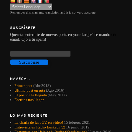
Remember this is an auto translation and it is not very accurate.
SUSCRÍBETE
Querrías enterarte de nuevos posts en yomelargo? Te mando un
email. Ojo a tu spam!
NAVEGA…
Primer post
(Abr 2013)
Último post en ruta
(Ago 2016)
El post de la llegada
(May 2017)
Escritos tras llegar
LO MÁS RECIENTE
La charla de las JGV, en vídeo!
15 febrero, 2021
Entrevista en Radio Euskadi (2)
16 junio, 2019
Entrevista con Hala bedi Radio (KasaKatxan)
28 mayo, 2019