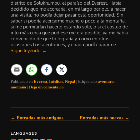
distrito de Solukhumbu, el paraíso del Everest. Había
decidido que me acercaría, en mi largo periplo, a hacer
una visita: no podía dejar pasar esta oportunidad. Sin
saber si podría acercarme mucho o poco a la montaña,
si me permitirían hacerlo estando solo, o si el costeo de
ir lo más cerca que pudiese me era posible, ya me había
convencido de que lo lograría y, como en otras
ocasiones hasta entonces, ya nada podía pararme.
Sigue leyendo
→
Publicado en
Everest
,
Inéditas
,
Nepal
|
Etiquetado
aventura
,
montaña
|
Deja un comentario
Navegación de entradas
←
Entradas más antiguas
Entradas más nuevas
→
LANGUAGES