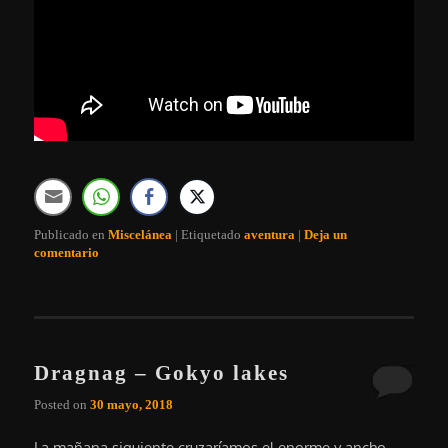
Publicado en
Miscelánea
|
Etiquetado
aventura
|
Deja un
comentario
Dragnag – Gokyo lakes
Posted on
30 mayo, 2018
La mañana siguiente cruzaríamos el enorme y ancho