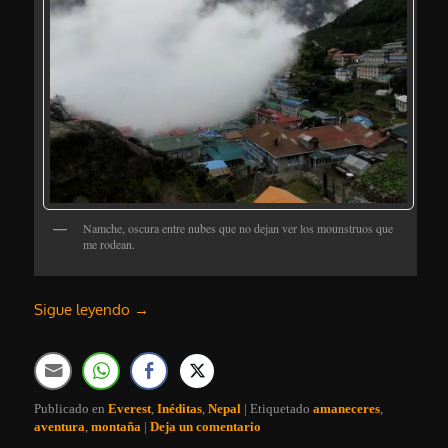
Namche, oscura entre nubes que no dejan ver los mounstruos que
me rodean.
Sigue leyendo
→
Publicado en
Everest
,
Inéditas
,
Nepal
|
Etiquetado
amaneceres
,
aventura
,
montaña
|
Deja un comentario