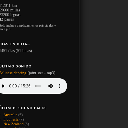
112011 km
69600 millas
23200 leguas
42
países
Solo incluye desplazamientos principales y
no a pie.
DIAS EN RUTA…
1451 días (51 lunas)
ÚLTIMO SONIDO
Balinese dancing
[joint ster - mp3]
ÚLTIMOS SOUND-PACKS
Australia
(6)
Indonesia
(7)
New Zealand
(6)