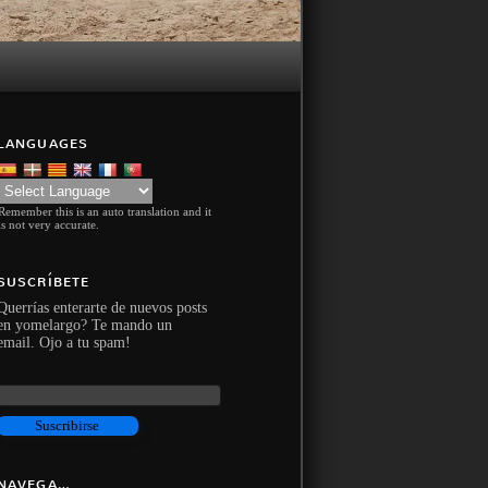
LANGUAGES
Remember this is an auto translation and it
is not very accurate.
SUSCRÍBETE
Querrías enterarte de nuevos posts
en yomelargo? Te mando un
email. Ojo a tu spam!
NAVEGA…