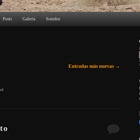
Posts
Galería
Sonidos
Entradas más nuevas
→
nd
to