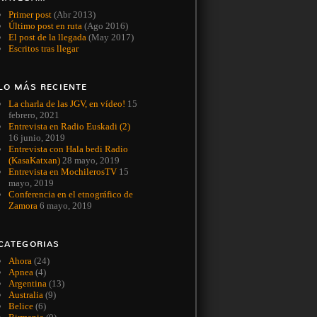
Primer post
(Abr 2013)
Último post en ruta
(Ago 2016)
El post de la llegada
(May 2017)
Escritos tras llegar
LO MÁS RECIENTE
La charla de las JGV, en vídeo!
15
febrero, 2021
Entrevista en Radio Euskadi (2)
16 junio, 2019
Entrevista con Hala bedi Radio
(KasaKatxan)
28 mayo, 2019
Entrevista en MochilerosTV
15
mayo, 2019
Conferencia en el etnográfico de
Zamora
6 mayo, 2019
CATEGORIAS
Ahora
(24)
Apnea
(4)
Argentina
(13)
Australia
(9)
Belice
(6)