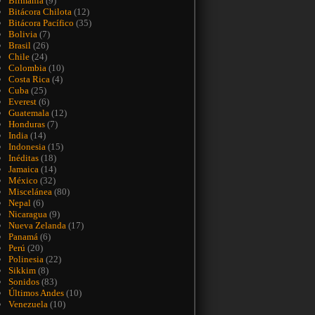
Birmania
(9)
Bitácora Chilota
(12)
Bitácora Pacífico
(35)
Bolivia
(7)
Brasil
(26)
Chile
(24)
Colombia
(10)
Costa Rica
(4)
Cuba
(25)
Everest
(6)
Guatemala
(12)
Honduras
(7)
India
(14)
Indonesia
(15)
Inéditas
(18)
Jamaica
(14)
México
(32)
Miscelánea
(80)
Nepal
(6)
Nicaragua
(9)
Nueva Zelanda
(17)
Panamá
(6)
Perú
(20)
Polinesia
(22)
Sikkim
(8)
Sonidos
(83)
Últimos Andes
(10)
Venezuela
(10)