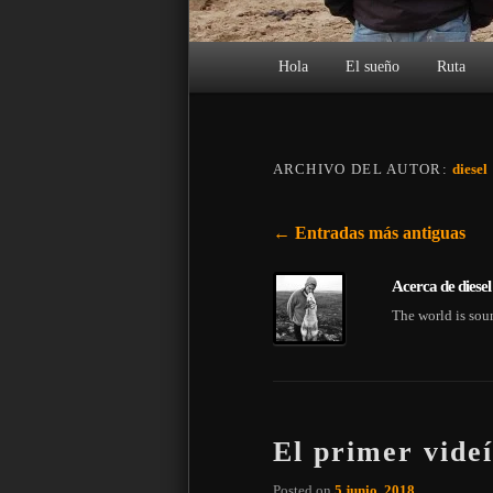
Menú principal
Hola
El sueño
Ruta
ARCHIVO DEL AUTOR:
diesel
Navegación de entradas
←
Entradas más antiguas
Acerca de diesel
The world is sou
El primer videí
Posted on
5 junio, 2018