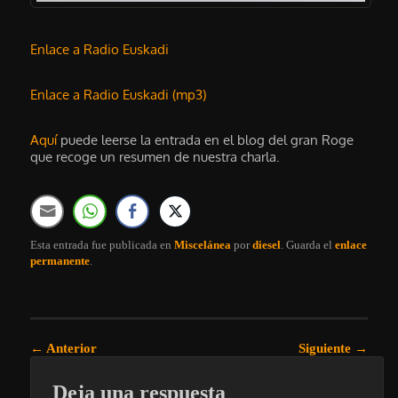
Enlace a Radio Euskadi
Enlace a Radio Euskadi (mp3)
Aquí
puede leerse la entrada en el blog del gran Roge
que recoge un resumen de nuestra charla.
Esta entrada fue publicada en
Miscelánea
por
diesel
. Guarda el
enlace
permanente
.
Navegación de entradas
←
Anterior
Siguiente
→
Deja una respuesta