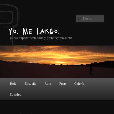
Ir al contenido principal
Buscar
Yo, me largo.
Quiero exprimir esta vida y grabar cómo suena
Menú principal
Hola
El sueño
Ruta
Posts
Galería
Sonidos