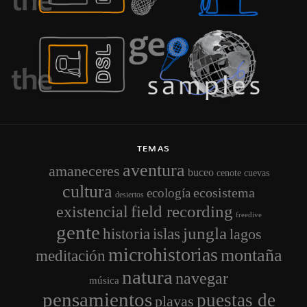
TEMAS
aventura
amaneceres
buceo
cenote
cuevas
cultura
ecosistema
ecología
desiertos
field recording
existencial
freedive
gente
jungla
historia
islas
lagos
microhistorias
montaña
meditación
natura
navegar
música
pensamientos
puestas de
playas