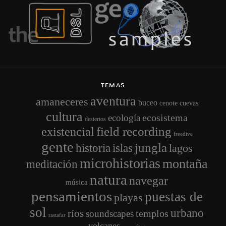
TEMAS
aventura
amaneceres
buceo
cenote
cuevas
cultura
ecosistema
ecología
desiertos
field recording
existencial
freedive
gente
jungla
historia
islas
lagos
microhistorias
montaña
meditación
natura
navegar
música
pensamientos
puestas de
playas
sol
urbano
ríos
templos
soundscapes
rastafar
volcanes