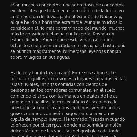
«Son muchos conceptos, una sobredosis de conceptos
existenciales que flotan en el aire cálido de la India, en
la temporada de lluvias junto al Ganges de Nabadwip,
al que he ido a bañarme esta tarde. Aunque muchos lo
consideran el río más contaminado del mundo, muchos
más lo consideran el agua purificadora: Krishna en
estado líquido. Parece que desde Varanasi, donde
echan los cuerpos incinerados en sus aguas, hasta aquí,
se purifica mágicamente. Numerosas leyendas hablan
sobre milagros en sus aguas.
Es dulce y barata la vida aquí. Entre sus sabores, he
hecho amiguillos, excursiones a lugares sagrados en las
islas fluviales, infinitas comidas con cientos de
personas en los comedores comunales, en el suelo,
comiendo el arroz con las manos en platos de hojas
unidas con palillos, lo más ecológico! Escapadas de
puesta de sol en los campos aledaños, viendo nubes
grises cortando con relámpagos junto a la enorme
cúpula del templo nuevo. He tomado Prasadam cuando
lo ofrecen por el campus, donde me permitía también
dulces lácteos de las vaquitas del goshala cada tarde;
he meditado en el templo de Prabhupada a menudo,