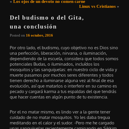
Navegación de entradas
«
Los ojos de un devoto no comen carne
Linux vs Cristianos
»
Del budismo o del Gita,
una conclusión
Posted on
16 octubre, 2016
Por otro lado, el budismo, cuyo objetivo no es Dios sino
una perfección, liberación, nirvana, o iluminación,
dependiendo de la escuela, considera que todos somos
potenciales Budas, o iluminados, incluídos los
mosquitos y las sanguijuelas: en nuestro ciclo de vida y
muerte pasamos por muchos seres diferentes y todos
tienen derecho a iluminarse alguna vez al final de esa
evolución, así que matarlos o interferir en su camino es
pecado y cargará karma a tus espaldas del que tendrás
que hacer cuentas en algún punto de tu existencia.
Por el no matar mismo, es lindo ver a la gente tener
cuidado de no matar mosquitos. Yo les daba tregua
meditando en el calor y el sudor. -Pero me he cargado
unas sanguijuelas recientemente caminando en Sikkim,