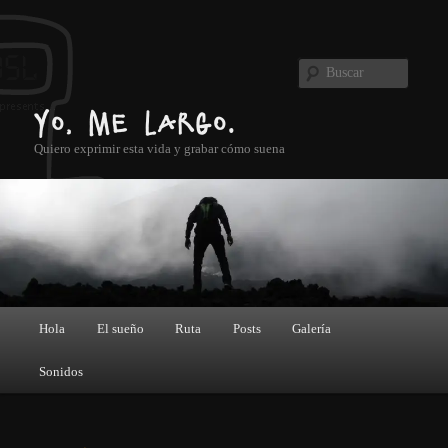
Ir al contenido principal
Buscar
Yo, me largo.
Quiero exprimir esta vida y grabar cómo suena
Menú principal
Hola
El sueño
Ruta
Posts
Galería
Sonidos