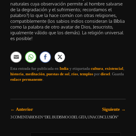
naturales cuya observación permite al hombre salvarse
de la degradación y el sufrimiento; recordamos el
palabro?) lo que la hace común con otras religiones,
compatiblemente (los sabios indios consideran la Bíblia
como la palabra de otro avatar de Dios, Jesucristo,
igualmente válido que los demás). La religión universal
es posible!
Esta entrada fue publicada en
India
y etiquetada
cultura
,
existencial
,
historia
,
meditación
,
puestas de sol
,
ríos
,
templos
por
diesel
. Guarda
enlace permanente
.
Navegación de entradas
←
Anterior
Siguiente
→
3 COMENTARIOS EN “
DEL BUDISMO O DEL GITA, UNA CONCLUSIÓN
”