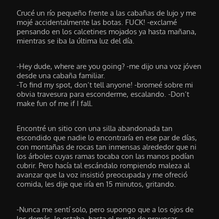
Crucé un río pequeño frente a las cabañas de lujo y me
mojé accidentalmente las botas. FUCK! -exclamé
pensando en los calcetines mojados ya hasta mañana,
mientras se iba la última luz del día.
-Hey dude, where are you going? -me dijo una voz jóven
desde una cabaña familiar.
-To find my spot, don’t tell anyone! -bromeé sobre mi
obvia travesura para esconderme, escalando. -Don’t
make fun of me if I fall.
Encontré un sitio con una silla abandonada tan
escondido que nadie lo encontraría en ese par de días,
con montañas de rocas tan inmensas alrededor que ni
los árboles cuyas ramas tocaba con las manos podían
cubrir. Pero hacía tal escándalo rompiendo maleza al
avanzar que la voz insistió preocupada y me ofreció
comida, les dije que iría en 15 minutos, gritando.
-Nunca me sentí solo, pero supongo que a los ojos de
los demás, lo estaba, hasta el punto de provocar