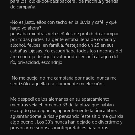
para los ‘old-skool-backpackers’, de mochila y tienda
de campaña.
-No es justo, ellos con techo en la lluvia y café, y qué
hago yo ahora?-
pensaba mientras veía señales de prohibido acampar
por todas partes. La gente estaba llena de comida y
alcohol, felices, en familia, festejando un 25 en sus
cabañas lujosas. Yo escudriñaba todos los rincones del
área con ojo de águila valorando cercanía al agua del
río, privacidad, escondrijo.
-No me quejo, no me cambiaría por nadie, nunca me
sentí sólo, aquella era claramente mi elección-.
Me despedí de los alemanes en su aparcamiento
mientras veía el inmenso 33 de la plaza que habían
escogido para aparcar, aparentemente la única libre,
aguantándome la risa y pensando ‘este sitio me guarda
algo bueno’. Los 33’s nunca han dejado de divertirme y
provocarme sonrisas ininterpretables para otros.