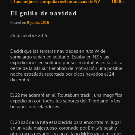
Navegación de entradas
«
Los mejores campañazos/hamacazos de NZ
1080
»
El guiño de navidad
Posted on
9 junio, 2016
26 diciembre 2015
Decidí que las terceras navidades en ruta W de
yomelargo serían en solitario. Estaba en NZ y las
expediciones en solitario por sus montañas en la costa
oeste de la isla sur llenaban de motivación una posible
noche estrellada recortada por picos nevados el 24
diciembre.
El 22 me adentré en el ‘Routeburn track’, una magnífica
expedición con todos los sabores del ‘Fiordland’ y los
bosques neozelandeses.
El 23 salí de la ruta establecida para encontrar mi lugar
en un valle majestuoso, coronado por Emily’s peak y
otros picos nevados, y con el lago McKenzie a mis pies.