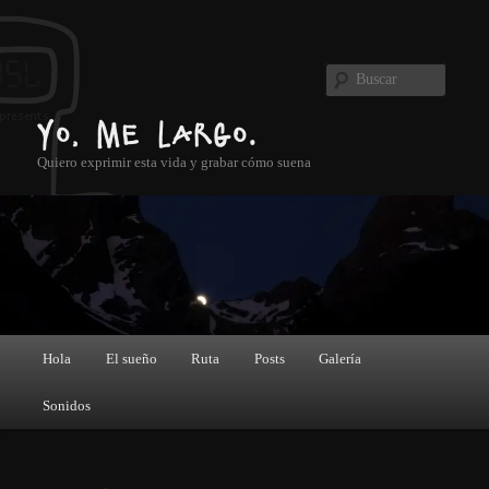
Ir al contenido principal
Buscar
Yo, me largo.
Quiero exprimir esta vida y grabar cómo suena
Menú principal
Hola
El sueño
Ruta
Posts
Galería
Sonidos