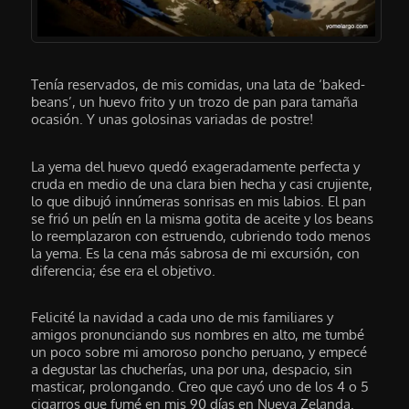
Tenía reservados, de mis comidas, una lata de ‘baked-
beans’, un huevo frito y un trozo de pan para tamaña
ocasión. Y unas golosinas variadas de postre!
La yema del huevo quedó exageradamente perfecta y
cruda en medio de una clara bien hecha y casi crujiente,
lo que dibujó innúmeras sonrisas en mis labios. El pan
se frió un pelín en la misma gotita de aceite y los beans
lo reemplazaron con estruendo, cubriendo todo menos
la yema. Es la cena más sabrosa de mi excursión, con
diferencia; ése era el objetivo.
Felicité la navidad a cada uno de mis familiares y
amigos pronunciando sus nombres en alto, me tumbé
un poco sobre mi amoroso poncho peruano, y empecé
a degustar las chucherías, una por una, despacio, sin
masticar, prolongando. Creo que cayó uno de los 4 o 5
cigarros que fumé en mis 90 días en Nueva Zelanda.