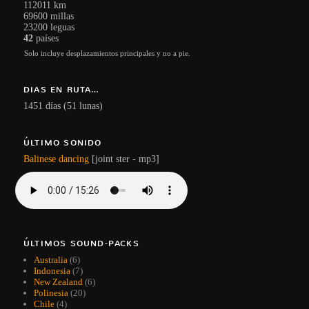
112011 km
69600 millas
23200 leguas
42
países
Solo incluye desplazamientos principales y no a pie.
DIAS EN RUTA…
1451 días (51 lunas)
ÚLTIMO SONIDO
Balinese dancing
[joint ster - mp3]
ÚLTIMOS SOUND-PACKS
Australia
(6)
Indonesia
(7)
New Zealand
(6)
Polinesia
(20)
Chile
(4)