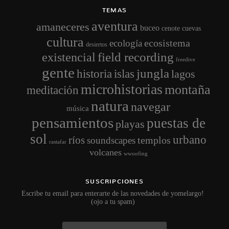
TEMAS
aventura
amaneceres
buceo
cenote
cuevas
cultura
ecosistema
ecología
desiertos
field recording
existencial
freedive
gente
jungla
historia
islas
lagos
microhistorias
montaña
meditación
natura
navegar
música
pensamientos
puestas de
playas
sol
urbano
ríos
templos
soundscapes
rastafar
volcanes
wwoofing
SUSCRIPCIONES
Escribe tu email para enterarte de las novedades de yomelargo!
(ojo a tu spam)