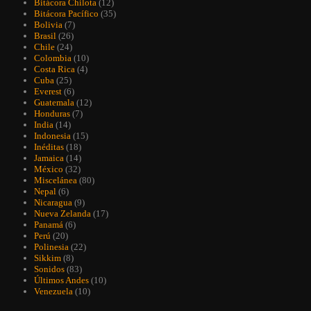
Bitácora Chilota
(12)
Bitácora Pacífico
(35)
Bolivia
(7)
Brasil
(26)
Chile
(24)
Colombia
(10)
Costa Rica
(4)
Cuba
(25)
Everest
(6)
Guatemala
(12)
Honduras
(7)
India
(14)
Indonesia
(15)
Inéditas
(18)
Jamaica
(14)
México
(32)
Miscelánea
(80)
Nepal
(6)
Nicaragua
(9)
Nueva Zelanda
(17)
Panamá
(6)
Perú
(20)
Polinesia
(22)
Sikkim
(8)
Sonidos
(83)
Últimos Andes
(10)
Venezuela
(10)