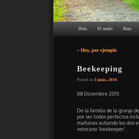
Menú principal
Hola
El sueño
Ruta
Navegación de entradas
«
Hoy, por ejemplo
Beekeeping
Posted on
5 junio, 2016
08 Diciembre 2015
De la familia de la granja 
por ser todos perfectos incl
mañanas aullando los dos e
veterano ‘beekeeper’.