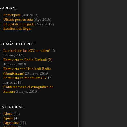
NAVEGA…
Primer post
(Abr 2013)
Último post en ruta
(Ago 2016)
El post de la llegada
(May 2017)
Escritos tras llegar
LO MÁS RECIENTE
La charla de las JGV, en vídeo!
15
febrero, 2021
Entrevista en Radio Euskadi (2)
16 junio, 2019
Entrevista con Hala bedi Radio
(KasaKatxan)
28 mayo, 2019
Entrevista en MochilerosTV
15
mayo, 2019
Conferencia en el etnográfico de
Zamora
6 mayo, 2019
CATEGORIAS
Ahora
(24)
Apnea
(4)
Argentina
(13)