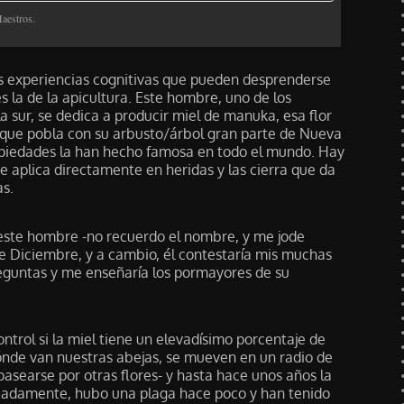
aestros.
as experiencias cognitivas que pueden desprenderse
s la de la apicultura. Este hombre, uno de los
la sur, se dedica a producir miel de manuka, esa flor
que pobla con su arbusto/árbol gran parte de Nueva
opiedades la han hecho famosa en todo el mundo. Hay
e aplica directamente en heridas y las cierra que da
s.
ste hombre -no recuerdo el nombre, y me jode
e Diciembre, y a cambio, él contestaría mis muchas
eguntas y me enseñaría los pormayores de su
ntrol si la miel tiene un elevadísimo porcentaje de
de van nuestras abejas, se mueven en un radio de
asearse por otras flores- y hasta hace unos años la
iadamente, hubo una plaga hace poco y han tenido