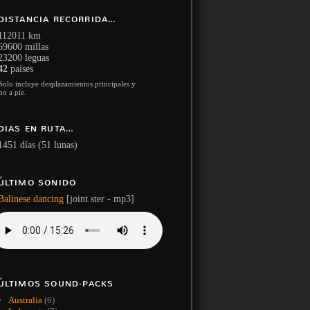
DISTANCIA RECORRIDA…
112011 km
69600 millas
23200 leguas
42
países
Solo incluye desplazamientos principales y
no a pie.
DIAS EN RUTA…
1451 días (51 lunas)
ÚLTIMO SONIDO
Balinese dancing
[joint ster - mp3]
ÚLTIMOS SOUND-PACKS
Australia
(6)