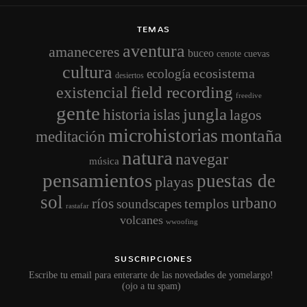
TEMAS
aventura
amaneceres
buceo
cenote
cuevas
cultura
ecosistema
ecología
desiertos
field recording
existencial
freedive
gente
jungla
historia
islas
lagos
microhistorias
montaña
meditación
natura
navegar
música
pensamientos
puestas de
playas
sol
urbano
ríos
templos
soundscapes
rastafar
volcanes
wwoofing
SUSCRIPCIONES
Escribe tu email para enterarte de las novedades de yomelargo!
(ojo a tu spam)