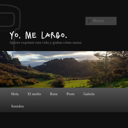
Ir al contenido principal
Buscar
Yo, me largo.
Quiero exprimir esta vida y grabar cómo suena
Menú principal
Hola
El sueño
Ruta
Posts
Galería
Sonidos