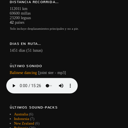
DISTANCIA RECORRIDA…
112011 km
69600 millas
23200 leguas
42
países
Solo incluye desplazamientos principales y no a pie.
DIAS EN RUTA…
1451 días (51 lunas)
ÚLTIMO SONIDO
Balinese dancing
[joint ster - mp3]
ÚLTIMOS SOUND-PACKS
Australia
(6)
Indonesia
(7)
New Zealand
(6)
Polinesia
(20)