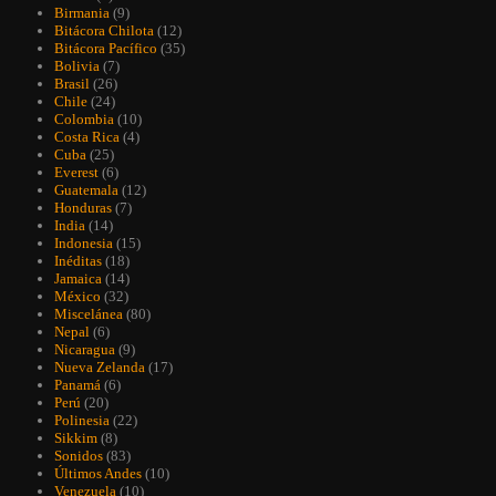
Birmania
(9)
Bitácora Chilota
(12)
Bitácora Pacífico
(35)
Bolivia
(7)
Brasil
(26)
Chile
(24)
Colombia
(10)
Costa Rica
(4)
Cuba
(25)
Everest
(6)
Guatemala
(12)
Honduras
(7)
India
(14)
Indonesia
(15)
Inéditas
(18)
Jamaica
(14)
México
(32)
Miscelánea
(80)
Nepal
(6)
Nicaragua
(9)
Nueva Zelanda
(17)
Panamá
(6)
Perú
(20)
Polinesia
(22)
Sikkim
(8)
Sonidos
(83)
Últimos Andes
(10)
Venezuela
(10)