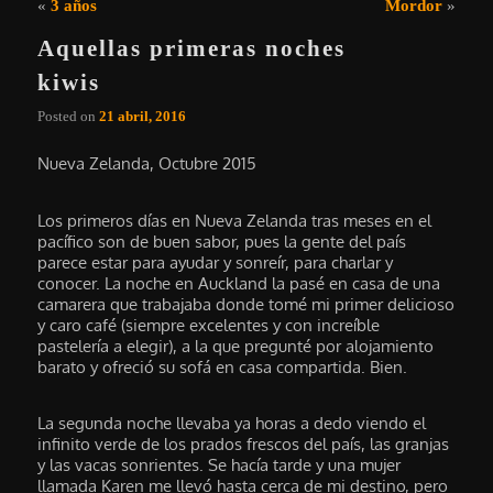
Navegación de entradas
«
3 años
Mordor
»
Aquellas primeras noches
kiwis
Posted on
21 abril, 2016
Nueva Zelanda, Octubre 2015
Los primeros días en Nueva Zelanda tras meses en el
pacífico son de buen sabor, pues la gente del país
parece estar para ayudar y sonreír, para charlar y
conocer. La noche en Auckland la pasé en casa de una
camarera que trabajaba donde tomé mi primer delicioso
y caro café (siempre excelentes y con increíble
pastelería a elegir), a la que pregunté por alojamiento
barato y ofreció su sofá en casa compartida. Bien.
La segunda noche llevaba ya horas a dedo viendo el
infinito verde de los prados frescos del país, las granjas
y las vacas sonrientes. Se hacía tarde y una mujer
llamada Karen me llevó hasta cerca de mi destino, pero