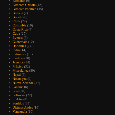
Birmania
(9)
Bitácora Chilota
(12)
Bitácora Pacífico
(35)
Bolivia
(7)
Brasil
(26)
Chile
(24)
Colombia
(10)
Costa Rica
(4)
Cuba
(25)
Everest
(6)
Guatemala
(12)
Honduras
(7)
India
(14)
Indonesia
(15)
Inéditas
(18)
Jamaica
(14)
México
(32)
Miscelánea
(80)
Nepal
(6)
Nicaragua
(9)
Nueva Zelanda
(17)
Panamá
(6)
Perú
(20)
Polinesia
(22)
Sikkim
(8)
Sonidos
(83)
Últimos Andes
(10)
Venezuela
(10)