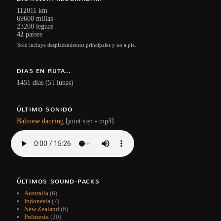
112011 km
69600 millas
23200 leguas
42
países
Solo incluye desplazamientos principales y no a pie.
DIAS EN RUTA…
1451 días (51 lunas)
ÚLTIMO SONIDO
Balinese dancing
[joint ster - mp3]
ÚLTIMOS SOUND-PACKS
Australia
(6)
Indonesia
(7)
New Zealand
(6)
Polinesia
(20)