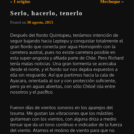
Navegación de entradas
«
I origins
Mechuque
»
Serlo, hacerlo, tenerlo
Posted on
30 agosto, 2015
Después del fiordo Quintupeu, teníamos intención de
seguir bajando hacia Leptepu y conquistar totalmente el
gran fiordo que conecta por agua Hornopirén con la
carretera austral, pues no existe carretera posible en
esta super-angosta y afilada parte de Chile. Pero Richard
tenía malas noticias. Una gran tormenta se acercaba
desde el norte, y el fiordo sur nos dejaba expuestos a
ella sin resguardo. Así que partimos hacia la cala de
Ayacara, orientada al sur y con protección suficiente,
pero ya en aguas abiertas, con sólo Chiloé isla entre
nosotros y el pacífico.
Fueron días de vientos sonoros en los aparejos del
Issuma. Me gustan las vibraciones que los mástiles
guitarrean con los vientos, con alguna driza a medio
tensar que da un tono contínuo e indicador de la fuerza
del viento. Atamos el molino de viento para que no