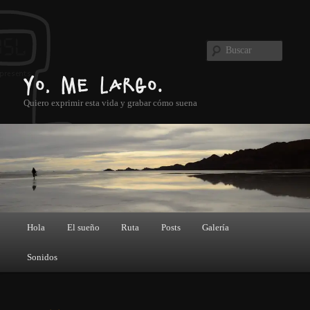
Ir al contenido principal
Buscar
Yo, me largo.
Quiero exprimir esta vida y grabar cómo suena
Menú principal
Hola
El sueño
Ruta
Posts
Galería
Sonidos