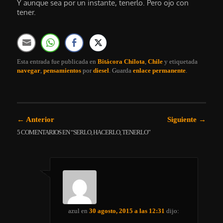
Y aunque sea por un instante, tenerlo. Pero ojo con
tener.
Esta entrada fue publicada en
Bitácora Chilota
,
Chile
y etiquetada
navegar
,
pensamientos
por
diesel
. Guarda
enlace permanente
.
Navegación de entradas
←
Anterior
Siguiente
→
5 COMENTARIOS EN “
SERLO, HACERLO, TENERLO
”
azul
en
30 agosto, 2015 a las 12:31
dijo: