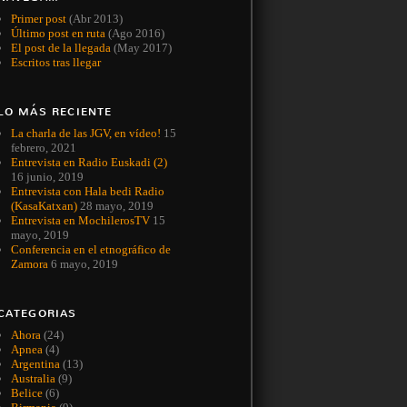
Primer post
(Abr 2013)
Último post en ruta
(Ago 2016)
El post de la llegada
(May 2017)
Escritos tras llegar
LO MÁS RECIENTE
La charla de las JGV, en vídeo!
15
febrero, 2021
Entrevista en Radio Euskadi (2)
16 junio, 2019
Entrevista con Hala bedi Radio
(KasaKatxan)
28 mayo, 2019
Entrevista en MochilerosTV
15
mayo, 2019
Conferencia en el etnográfico de
Zamora
6 mayo, 2019
CATEGORIAS
Ahora
(24)
Apnea
(4)
Argentina
(13)
Australia
(9)
Belice
(6)