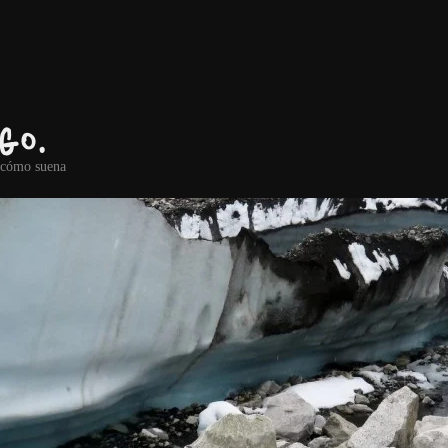
go.
r cómo suena