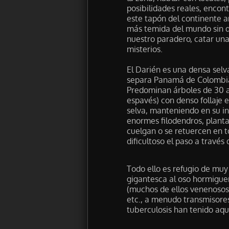
posibilidades reales, encon
este tapón del continente a
más temida del mundo sin de
nuestro paradero, catar una
misterios.
El Darién es una densa sel
separa Panamá de Colombia
Predominan árboles de 30 a 
espavés) con denso follaje 
selva, manteniendo en su i
enormes filodendros, plantas
cuelgan o se retuercen en t
dificultoso el paso a través 
Todo ello es refugio de muy
gigantesca al oso hormiguer
(muchos de ellos venenosos)
etc., a menudo transmisore
tuberculosis han tenido aqu