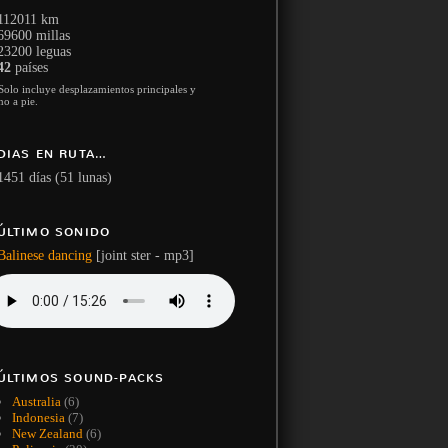
112011 km
69600 millas
23200 leguas
42
países
Solo incluye desplazamientos principales y
no a pie.
DIAS EN RUTA…
1451 días (51 lunas)
ÚLTIMO SONIDO
Balinese dancing
[joint ster - mp3]
ÚLTIMOS SOUND-PACKS
Australia
(6)
Indonesia
(7)
New Zealand
(6)