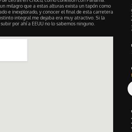
un milagro que a estas alturas exista un tapón como
do e inexplorado, y conocer el final de esta carretera
stinto integral me dejaba era muy atractivo. Si la
a subir por ahí a EEUU no lo sabemos ninguno.