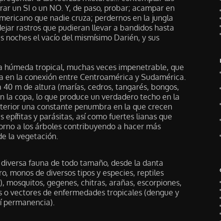
trar un SI o un NO. Y, de paso, probar; acampar en
mericano que nadie cruza; perdernos en la jungla
jar rastros que pudieran llevar a bandidos hasta
s noches el vacío del mismísimo Darién, y sus
va húmeda tropical, muchas veces impenetrable, que
 en la conexión entre Centroamérica y Sudamérica.
40 m de altura (marías, cedros, tangarés, bongos,
en la copa, lo que produce un verdadero techo en la
nterior una constante penumbra en la que crecen
 epífitas y parásitas, así como fuertes lianas que
orno a los árboles contribuyendo a hacer más
de la vegetación.
 diversa fauna de todo tamaño, desde la danta
o, monos de diversos tipos y especies, reptiles
, mosquitos, gegenes, chitras, arañas, escorpiones,
s o vectores de enfermedades tropicales (dengue y
í permanencia).