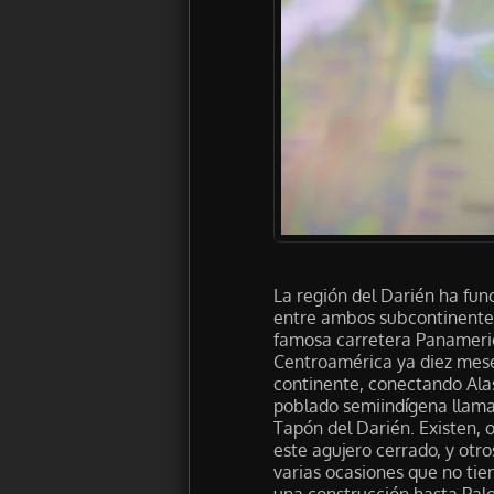
La región del Darién ha fu
entre ambos subcontinentes.
famosa carretera Panamerica
Centroamérica ya diez meses
continente, conectando Ala
poblado semiindígena llama
Tapón del Darién. Existen,
este agujero cerrado, y otr
varias ocasiones que no tie
una construcción hasta Pal