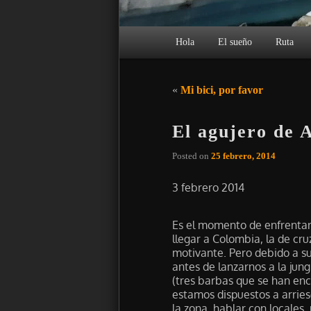
Menú principal
Hola
El sueño
Ruta
Navegación de entradas
«
Mi bici, por favor
El agujero de 
Posted on
25 febrero, 2014
3 febrero 2014
Es el momento de enfrentar
llegar a Colombia, la de cru
motivante. Pero debido a s
antes de lanzarnos a la jung
(tres barbas que se han en
estamos dispuestos a arrie
la zona, hablar con locales,