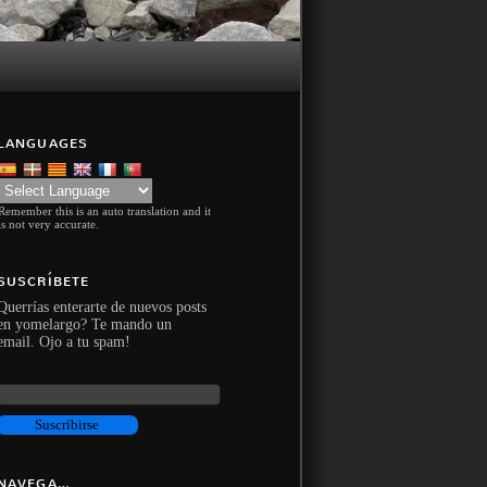
LANGUAGES
Remember this is an auto translation and it
is not very accurate.
SUSCRÍBETE
Querrías enterarte de nuevos posts
en yomelargo? Te mando un
email. Ojo a tu spam!
NAVEGA…