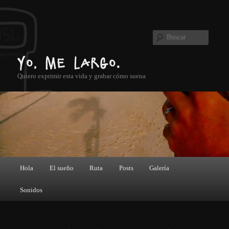
Ir al contenido principal
Buscar
Yo, me largo.
Quiero exprimir esta vida y grabar cómo suena
Menú principal
Hola
El sueño
Ruta
Posts
Galería
Sonidos