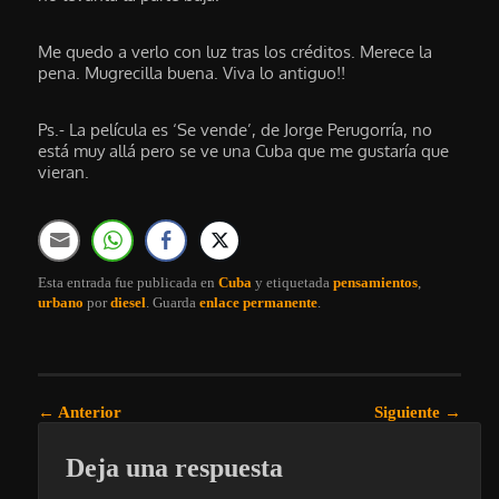
Me quedo a verlo con luz tras los créditos. Merece la
pena. Mugrecilla buena. Viva lo antiguo!!
Ps.- La película es ‘Se vende’, de Jorge Perugorría, no
está muy allá pero se ve una Cuba que me gustaría que
vieran.
Esta entrada fue publicada en
Cuba
y etiquetada
pensamientos
,
urbano
por
diesel
. Guarda
enlace permanente
.
Navegación de entradas
←
Anterior
Siguiente
→
Deja una respuesta