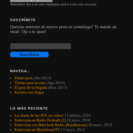
Remember this is an auto translation and it is not very accurate.
SUSCRÍBETE
Querrías enterarte de nuevos posts en yomelargo? Te mando un
email. Ojo a tu spam!
NAVEGA…
Primer post
(Abr 2013)
Último post en ruta
(Ago 2016)
El post de la llegada
(May 2017)
Escritos tras llegar
LO MÁS RECIENTE
La charla de las JGV, en vídeo!
15 febrero, 2021
Entrevista en Radio Euskadi (2)
16 junio, 2019
Entrevista con Hala bedi Radio (KasaKatxan)
28 mayo, 2019
Entrevista en MochilerosTV
15 mayo, 2019