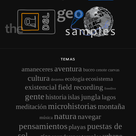
TEMAS
aventura
amaneceres
buceo
cenote
cuevas
cultura
ecosistema
ecología
desiertos
field recording
existencial
freedive
gente
jungla
historia
islas
lagos
microhistorias
montaña
meditación
natura
navegar
música
pensamientos
puestas de
playas
sol
urbano