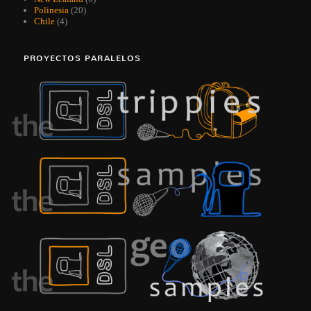
Polinesia
(20)
Chile
(4)
PROYECTOS PARALELOS