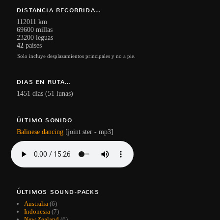
DISTANCIA RECORRIDA…
112011 km
69600 millas
23200 leguas
42
países
Solo incluye desplazamientos principales y no a pie.
DIAS EN RUTA…
1451 días (51 lunas)
ÚLTIMO SONIDO
Balinese dancing
[joint ster - mp3]
ÚLTIMOS SOUND-PACKS
Australia
(6)
Indonesia
(7)
New Zealand
(6)