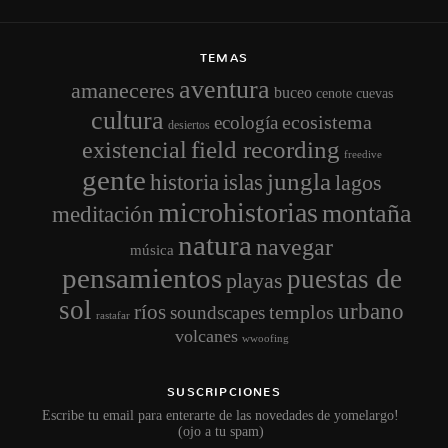
TEMAS
aventura
amaneceres
buceo
cenote
cuevas
cultura
ecosistema
ecología
desiertos
field recording
existencial
freedive
gente
jungla
historia
islas
lagos
microhistorias
montaña
meditación
natura
navegar
música
pensamientos
puestas de
playas
sol
urbano
ríos
templos
soundscapes
rastafar
volcanes
wwoofing
SUSCRIPCIONES
Escribe tu email para enterarte de las novedades de yomelargo!
(ojo a tu spam)