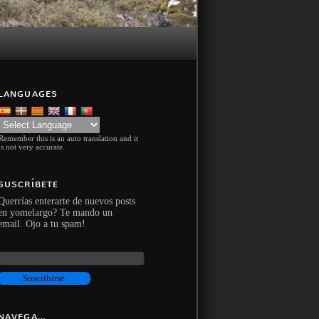
LANGUAGES
Remember this is an auto translation and it
is not very accurate.
SUSCRÍBETE
Querrías enterarte de nuevos posts
en yomelargo? Te mando un
email. Ojo a tu spam!
NAVEGA…