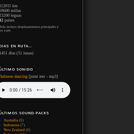
112011 km
69600 millas
23200 leguas
42
países
Solo incluye desplazamientos principales y
no a pie.
DIAS EN RUTA…
1451 días (51 lunas)
ÚLTIMO SONIDO
Balinese dancing
[joint ster - mp3]
ÚLTIMOS SOUND-PACKS
Australia
(6)
Indonesia
(7)
New Zealand
(6)