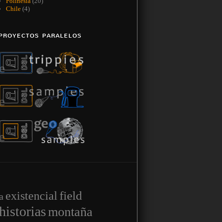
Polinesia
(20)
Chile
(4)
PROYECTOS PARALELOS
field
existencial
a
historias
montaña