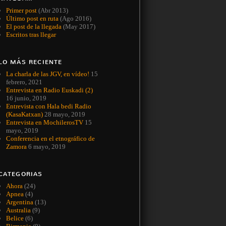
Primer post
(Abr 2013)
Último post en ruta
(Ago 2016)
El post de la llegada
(May 2017)
Escritos tras llegar
LO MÁS RECIENTE
La charla de las JGV, en vídeo!
15
febrero, 2021
Entrevista en Radio Euskadi (2)
16 junio, 2019
Entrevista con Hala bedi Radio
(KasaKatxan)
28 mayo, 2019
Entrevista en MochilerosTV
15
mayo, 2019
Conferencia en el etnográfico de
Zamora
6 mayo, 2019
CATEGORIAS
Ahora
(24)
Apnea
(4)
Argentina
(13)
Australia
(9)
Belice
(6)