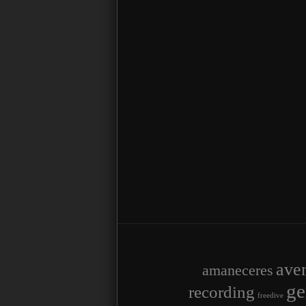
ave
amaneceres
ge
recording
freedive