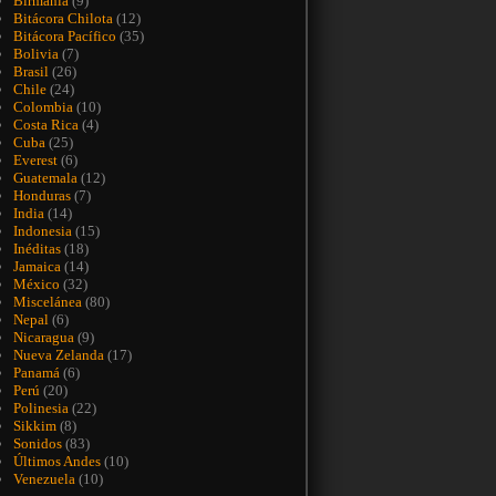
Birmania
(9)
Bitácora Chilota
(12)
Bitácora Pacífico
(35)
Bolivia
(7)
Brasil
(26)
Chile
(24)
Colombia
(10)
Costa Rica
(4)
Cuba
(25)
Everest
(6)
Guatemala
(12)
Honduras
(7)
India
(14)
Indonesia
(15)
Inéditas
(18)
Jamaica
(14)
México
(32)
Miscelánea
(80)
Nepal
(6)
Nicaragua
(9)
Nueva Zelanda
(17)
Panamá
(6)
Perú
(20)
Polinesia
(22)
Sikkim
(8)
Sonidos
(83)
Últimos Andes
(10)
Venezuela
(10)