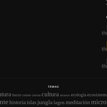
TEMAS
ntura
cultura
ecosistem
ecología
buceo
cenote
cuevas
desiertos
nte
micro
jungla
historia
islas
meditación
lagos