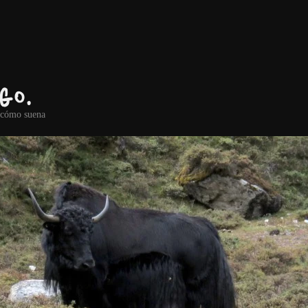
go.
r cómo suena