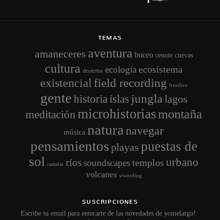
TEMAS
aventura
amaneceres
buceo
cenote
cuevas
cultura
ecosistema
ecología
desiertos
field recording
existencial
freedive
gente
jungla
historia
islas
lagos
microhistorias
montaña
meditación
natura
navegar
música
pensamientos
puestas de
playas
sol
urbano
ríos
templos
soundscapes
rastafar
volcanes
wwoofing
SUSCRIPCIONES
Escribe tu email para enterarte de las novedades de yomelargo!