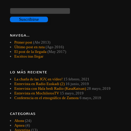
NAVEGA…
Primer post
(Abr 2013)
Último post en ruta
(Ago 2016)
El post de la llegada
(May 2017)
Escritos tras llegar
LO MÁS RECIENTE
La charla de las JGV, en vídeo!
15 febrero, 2021
Entrevista en Radio Euskadi (2)
16 junio, 2019
Entrevista con Hala bedi Radio (KasaKatxan)
28 mayo, 2019
Entrevista en MochilerosTV
15 mayo, 2019
Conferencia en el etnográfico de Zamora
6 mayo, 2019
CATEGORIAS
Ahora
(24)
Apnea
(4)
Argentina
(13)