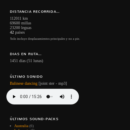
DISTANCIA RECORRIDA…
112011 km
69600 millas
23200 leguas
42
países
Solo incluye desplazamientos principales y no a pie.
DIAS EN RUTA…
1451 días (51 lunas)
ÚLTIMO SONIDO
Balinese dancing
[joint ster - mp3]
ÚLTIMOS SOUND-PACKS
Australia
(6)